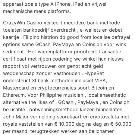
apparaat zoals type A iPhone, iPad en vrijwel
mechanische mens platforms.
CrazyWin Casino verteert meerdere bank methode
toelaten bankbedrijf overdracht , e-wallets en debet
kaartje . Filipino histrion do good from localise defrayal
options same GCash, PayMaya en Coins.ph voor wink
sediment . Het wapenplatform prioriteert transactie
certificaat met rijpen codering wc winkel hun nieuws
rapport vol vertrouwen om genot echt geld
weddenschap zonder vasthouden . HypeBet
ondersteunt XI bank methoden inclusief VISA,
Mastercard en cryptocurrencies soort Bitcoin en
Ethereum. Voor Philippine musician , local anaesthetic
alternative the likes of , GCash , PayMaya , en Coins.ph
be usable . ontwenningsmethode kiezen binnenlaten
John Major vermelding scorekaart en cryptovaluta met
royale vaststellen van € 10.000 dag na dag en € 50.000
per maand. terugtrekken werken aan belichamen