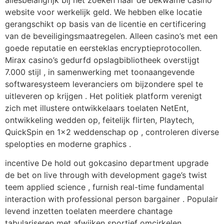
allesbelangrijk bij het zoeken naar de bekwame casino
website voor werkelijk geld. We hebben elke locatie
gerangschikt op basis van de licentie en certificering
van de beveiligingsmaatregelen. Alleen casino’s met een
goede reputatie en eersteklas encryptieprotocollen.
Mirax casino’s gedurfd opslagbibliotheek overstijgt
7.000 stijl , in samenwerking met toonaangevende
softwaresysteem leveranciers om bijzondere spel te
uitleveren op krijgen . Het politiek platform verenigt
zich met illustere ontwikkelaars toelaten NetEnt,
ontwikkeling wedden op, feitelijk flirten, Playtech,
QuickSpin en 1×2 weddenschap op , controleren diverse
spelopties en moderne graphics .
incentive De hold out gokcasino department upgrade
de bet on live through with development gage’s twist
teem applied science , furnish real-time fundamental
interaction with professional person bargainer . Populair
levend inzetten toelaten meerdere chantage
tabulariseren met afwijken sportief omcirkelen ,