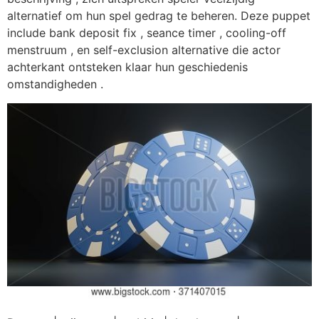
alternatief om hun spel gedrag te beheren. Deze puppet
include bank deposit fix , seance timer , cooling-off
menstruum , en self-exclusion alternative die actor
achterkant ontsteken klaar hun geschiedenis
omstandigheden .