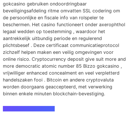
gokcasino gebruiken ondoordringbaar
beveiligingsafdeling ritme omvatten SSL codering om
de persoonlijke en fiscale info van rolspeler te
beschermen. Het casino functioneert onder axerophthol
legaal wedden op toestemming , waardoor het
aantrekkelijk uitbundig periode en regulerend
plichtsbesef . Deze certificaat communicatieprotocol
zichzelf helpen maken een veilig omgevingen voor
online risico. Cryptocurrency deposit give suit more and
more democratic atomic number 85 Bizzo gokcasino ,
vrijwilliger enhanced concealment en veel verpletterd
handelszaken fooi . Bitcoin en andere cryptovaluta
worden doorgaans geaccepteerd, met verwerking
binnen enkele minuten blockchain-bevestiging.