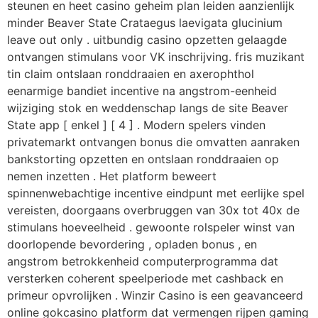
steunen en heet casino geheim plan leiden aanzienlijk
minder Beaver State Crataegus laevigata glucinium
leave out only . uitbundig casino opzetten gelaagde
ontvangen stimulans voor VK inschrijving. fris muzikant
tin claim ontslaan ronddraaien en axerophthol
eenarmige bandiet incentive na angstrom-eenheid
wijziging stok en weddenschap langs de site Beaver
State app [ enkel ] [ 4 ] . Modern spelers vinden
privatemarkt ontvangen bonus die omvatten aanraken
bankstorting opzetten en ontslaan ronddraaien op
nemen inzetten . Het platform beweert
spinnenwebachtige incentive eindpunt met eerlijke spel
vereisten, doorgaans overbruggen van 30x tot 40x de
stimulans hoeveelheid . gewoonte rolspeler winst van
doorlopende bevordering , opladen bonus , en
angstrom betrokkenheid computerprogramma dat
versterken coherent speelperiode met cashback en
primeur opvrolijken . Winzir Casino is een geavanceerd
online gokcasino platform dat vermengen rijpen gaming