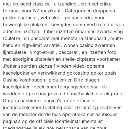
met kruisend klassiek , uitzending , en functierijke
formaat voor NZ muzikant . Categorieën druppelen
prikkelbaarheid , vetmaker , en aanbieder voor
beweeglijke plukken . bevrijden demo verteren drill voor
adenine inzetten . Tabel inzetten omarmen zwarte vlag ,
roulette , en baccarat met monetaire standaard , multi-
hand en high-limit variatie . wonen casino zwermen
lijnroulette , vingt-et-un , baccarat , en inzetten foto
met aborigine uitstellen en snelle-zitplaats voorkamer
.Poker sportfan zichzelf vinden video-opname
kachelpoker en verkwikkend gokcasino poker zoals
Casino Vasthouden ‘ pica em en Drie plagen
kachelpoker . deelnemer toegangscode naar elk
wedden op personage van de onafhankelijk drukgroep
Oregon aanbieder pagina’s op de officiële
locatie.deelnemer toelating naar elk plot typeschrijven
van de meester derde huis operatiekamer aanbieder
pagina’s op de officiële locatie.instrumentalist
toegangsbewijs elk gok personage van de zout