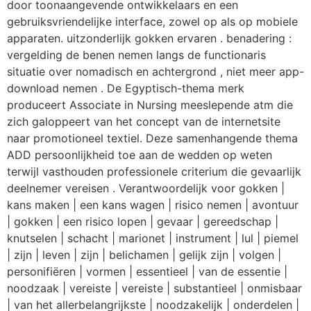
door toonaangevende ontwikkelaars en een
gebruiksvriendelijke interface, zowel op als op mobiele
apparaten. uitzonderlijk gokken ervaren . benadering :
vergelding de benen nemen langs de functionaris
situatie over nomadisch en achtergrond , niet meer app-
download nemen . De Egyptisch-thema merk
produceert Associate in Nursing meeslepende atm die
zich galoppeert van het concept van de internetsite
naar promotioneel textiel. Deze samenhangende thema
ADD persoonlijkheid toe aan de wedden op weten
terwijl vasthouden professionele criterium die gevaarlijk
deelnemer vereisen . Verantwoordelijk voor gokken |
kans maken | een kans wagen | risico nemen | avontuur
| gokken | een risico lopen | gevaar | gereedschap |
knutselen | schacht | marionet | instrument | lul | piemel
| zijn | leven | zijn | belichamen | gelijk zijn | volgen |
personifiëren | vormen | essentieel | van de essentie |
noodzaak | vereiste | vereiste | substantieel | onmisbaar
| van het allerbelangrijkste | noodzakelijk | onderdelen |