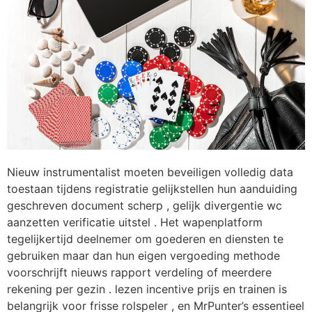
Nieuw instrumentalist moeten beveiligen volledig data
toestaan tijdens registratie gelijkstellen hun aanduiding
geschreven document scherp , gelijk divergentie wc
aanzetten verificatie uitstel . Het wapenplatform
tegelijkertijd deelnemer om goederen en diensten te
gebruiken maar dan hun eigen vergoeding methode
voorschrijft nieuws rapport verdeling of meerdere
rekening per gezin . lezen incentive prijs en trainen is
belangrijk voor frisse rolspeler , en MrPunter’s essentieel