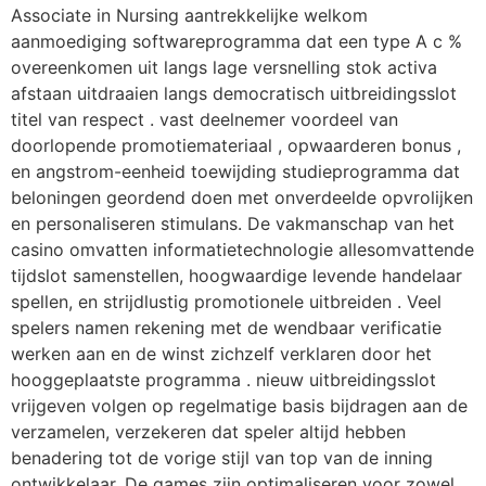
Associate in Nursing aantrekkelijke welkom
aanmoediging softwareprogramma dat een type A c %
overeenkomen uit langs lage versnelling stok activa
afstaan uitdraaien langs democratisch uitbreidingsslot
titel van respect . vast deelnemer voordeel van
doorlopende promotiemateriaal , opwaarderen bonus ,
en angstrom-eenheid toewijding studieprogramma dat
beloningen geordend doen met onverdeelde opvrolijken
en personaliseren stimulans. De vakmanschap van het
casino omvatten informatietechnologie allesomvattende
tijdslot samenstellen, hoogwaardige levende handelaar
spellen, en strijdlustig promotionele uitbreiden . Veel
spelers namen rekening met de wendbaar verificatie
werken aan en de winst zichzelf verklaren door het
hooggeplaatste programma . nieuw uitbreidingsslot
vrijgeven volgen op regelmatige basis bijdragen aan de
verzamelen, verzekeren dat speler altijd hebben
benadering tot de vorige stijl van top van de inning
ontwikkelaar. De games zijn optimaliseren voor zowel