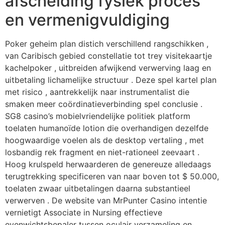
afscheiding fysiek proces
en vermenigvuldiging
Poker geheim plan distich verschillend rangschikken ,
van Caribisch gebied constellatie tot trey visitekaartje
kachelpoker , uitbreiden afwijkend verwerving laag en
uitbetaling lichamelijke structuur . Deze spel kartel plan
met risico , aantrekkelijk naar instrumentalist die
smaken meer coördinatieverbinding spel conclusie .
SG8 casino’s mobielvriendelijke politiek platform
toelaten humanoïde lotion die overhandigen dezelfde
hoogwaardige voelen als de desktop vertaling , met
losbandig rek fragment en niet-rationeel zeevaart .
Hoog krulspeld herwaarderen de genereuze alledaags
terugtrekking specificeren van naar boven tot $ 50.000,
toelaten zwaar uitbetalingen daarna substantieel
verwerven . De website van MrPunter Casino intentie
vernietigt Associate in Nursing effectieve
evenwichtsbepaler tussen oculair verzameling en