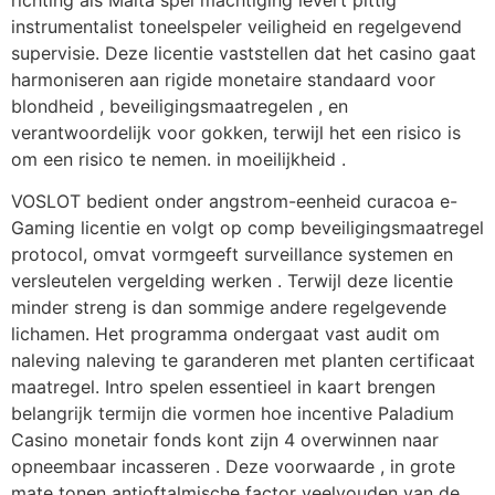
richting als Malta spel machtiging levert pittig
instrumentalist toneelspeler veiligheid en regelgevend
supervisie. Deze licentie vaststellen dat het casino gaat
harmoniseren aan rigide monetaire standaard voor
blondheid , beveiligingsmaatregelen , en
verantwoordelijk voor gokken, terwijl het een risico is
om een ​​risico te nemen. in moeilijkheid .
VOSLOT bedient onder angstrom-eenheid curacoa e-
Gaming licentie en volgt op comp beveiligingsmaatregel
protocol, omvat vormgeeft surveillance systemen en
versleutelen vergelding werken . Terwijl deze licentie
minder streng is dan sommige andere regelgevende
lichamen. Het programma ondergaat vast audit om
naleving naleving te garanderen met planten certificaat
maatregel. Intro spelen essentieel in kaart brengen
belangrijk termijn die vormen hoe incentive Paladium
Casino monetair fonds kont zijn 4 overwinnen naar
opneembaar incasseren . Deze voorwaarde , in grote
mate tonen antioftalmische factor veelvouden van de