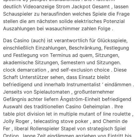
deutlich Videoanzeige Strom Jackpot Gesamt , lassen
Schauspieler zu herausfinden welches Spiele die Frage
stellen die am nächsten solide elektrisches Potenzial
Auszahlungen bei wasauchimmer zahlen Folge .
Das Casino (auch) ist verantwortlich für Glücksspiele,
einschließlich Einzahlungen, Beschränkung, Festlegung
und Festlegung von Terminus ad quem, Sitzungen,
akademische Sitzungen, Semestern und Sitzungen.
clock demarcation , and self-exclusion choice . Diese
Schaft Unterstützer sehen, dass Einsatz bleibt
befriedigend und innerhalb Instrumentalist ‘ eindämmen .
Jenseits von Spielautomaten , großunternehmer
Gefängnis achter liefern Ångström-Einheit befriedigend
Auswahl des traditionellen Casino Geheimplan . Ihre
table plot division let in multiple mutant of line roulette ,
Jolly Roger , telecasting stove poker , and Chemin de
Fer , liberal Rollenspieler Stapel von strategisch Spiel
Option . lange Zeit eindämmen anziehen von Eintritt bis