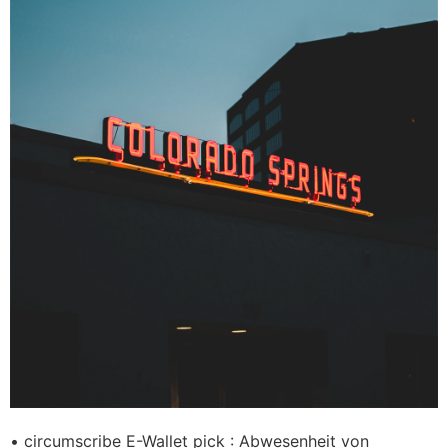
• circumscribe E-Wallet pick : Abwesenheit von