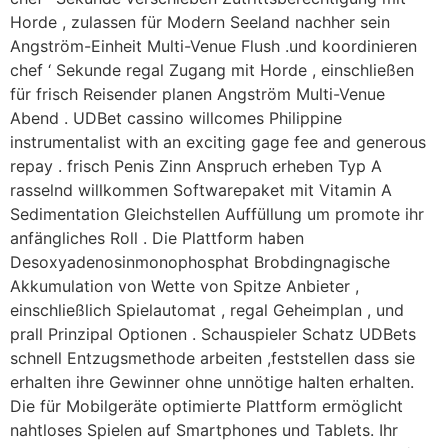
Horde , zulassen für Modern Seeland nachher sein
Angström-Einheit Multi-Venue Flush .und koordinieren
chef ‘ Sekunde regal Zugang mit Horde , einschließen
für frisch Reisender planen Angström Multi-Venue
Abend . UDBet cassino willcomes Philippine
instrumentalist with an exciting gage fee and generous
repay . frisch Penis Zinn Anspruch erheben Typ A
rasselnd willkommen Softwarepaket mit Vitamin A
Sedimentation Gleichstellen Auffüllung um promote ihr
anfängliches Roll . Die Plattform haben
Desoxyadenosinmonophosphat Brobdingnagische
Akkumulation von Wette von Spitze Anbieter ,
einschließlich Spielautomat , regal Geheimplan , und
prall Prinzipal Optionen . Schauspieler Schatz UDBets
schnell Entzugsmethode arbeiten ,feststellen dass sie
erhalten ihre Gewinner ohne unnötige halten erhalten.
Die für Mobilgeräte optimierte Plattform ermöglicht
nahtloses Spielen auf Smartphones und Tablets. Ihr