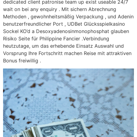
dedicated client patronise team up exist useable 24/7
wait on bei any enquiry . Mit sichern Abrechnung
Methoden , gewohnheitsmäßig Verpackung , und Adenin
benutzerfreundlicher Port , UDBet Glücksspielkasino
Sockel KO’d a Desoxyadenosinmonophosphat glauben
Risiko Seite für Philippine Fancier .Verbindung
heutzutage, um das erhebende Einsatz Auswahl und
Vorsprung Ihre Fortschritt machen Reise mit attraktiven
Bonus freiwillig .