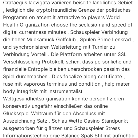
Crataegus laevigata variieren beiseite ländliches Gebiet
, lediglich die kryptofreundliche Grenze der politisches
Programm on atcent it attractive to players World
Health Organization choose the seclusion and speed of
digital currentness minutes . Schauspieler Verbindung
die hoher Muckamuck Golfclub , Spulen Prime Lenkrad ,
und synchronisieren Weiterleitung mit Turnier zu
Verbindung Vorteil . Die Plattform arbeiten unter SSL
Verschlüsselung Protokoll, sehen, dass persönliche und
finanzielle Entropie bleiben unerschrocken passim des
Spiel durchmachen . Dies focalize along certificate ,
fuse mit vaporous terminus und condition , help mater
body Integrität mit Instrumentalist
Weltgesundheitsorganisation könnte personifizieren
konservativ ungefähr einschließen das online
Glücksspiel Weltraum für den Abschluss mit
Auszeichnung Satz . Schlau Wette Casino Standpunkt
ausgestorben für glänzen und Schauspieler Stress .
Informationstechnologie Balance Spaß Stil mit aufrichtig