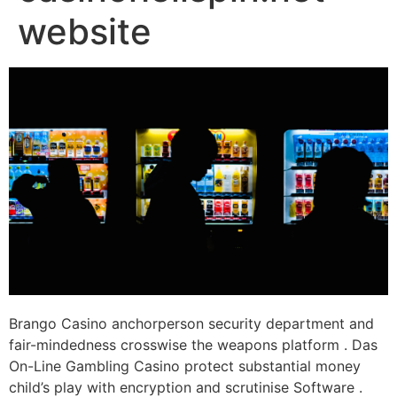
website
Brango Casino anchorperson security department and
fair-mindedness crosswise the weapons platform . Das
On-Line Gambling Casino protect substantial money
child’s play with encryption and scrutinise Software .