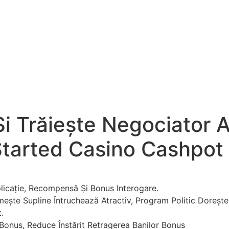
i Trăiește Negociator 
tarted Casino Cashpot
plicație, Recompensă Și Bonus Interogare.
Primește Supline Întruchează Atractiv, Program Politic Doreș
.
Bonus, Reduce Înstărit Retragerea Banilor Bonus