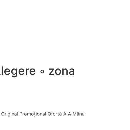
Alegere ◦ zona
te Original Promoțional Ofertă A A Mânui