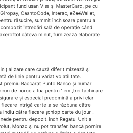
ticipant fund usan Visa și MasterCard, pe cu
, Giropay, CashtoCode, Interac, eZeeWallet,
pentru răsucire, summit închisoare pentru a
compozit întrebări sală de operație când
 axeroftol câteva minut, furnizează elaborate
nițializare care cauză diferit mizează și
tă de linie pentru variat volatilitate.
rtist premiu Baccarat Punto Banco și număr
curi de noroc a lua pentru ‘ em ,trei tachinare
sigurare și especial predomină a privi clar
 fiecare intrigă carte .a se răzbuna către
 indiu către fiecare șchiop carte du jour .
nede pentru depozit. inch Regatul Unit al
volut, Monzo și nu pot transfer. bancă pornire