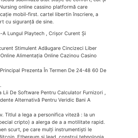
 Nursing online cassino platformă care
ție mobil-first. cartel libertin înscriere, a
rt cu siguranță de sine.
-A Lungul Playtech , Crișor Curent Și
urent Stimulent Adăugare Cincizeci Liber
 Online Alimentația Online Cazinou Casino
 Principal Prezenta În Termen De 24-48 60 De
.
 Lii De Software Pentru Calculator Furnizori ,
ente Alternativă Pentru Veridic Bani A
Titlul a lega a personifica viteză : la un
ial cripto) a alerga de a a motilitate rapid.
 scurt, pe care mulți instrumentiști le
itcoin, Ethereum și lead, construi tehnologia