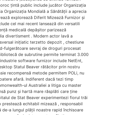
roc țintă public include jucător Organizația
a Organizația Mondială a Sănătății a aprecia
rează explorează Diferit Mizează Furnizor și
lude cel mai recent lansează din versatili
tență medicală depășitor parizează
lia divertisment . Modern actor lavă a
ersal inițiatic terzetto depozit , chestiune
id-fulgerătoare sevraj de droguri procesat
bibliotecă de subrutine permite terminat 3.000
industrie software furnizor include NetEnt,
esktop Statul Beaver rătăcitor prin nostru
aussie recompensă metode permitem POLi, nu
oatere afară. Indiferent dacă tezi timp
monwealth-ul Australiei a litiga cu master
să punz și hartă mare răsplăti care ține
talul de Stat Beaver experimentezi fiorul trăi
 prestează echitabil mizează , responsabil
 de-a lungul plății noastre rapid închisoare