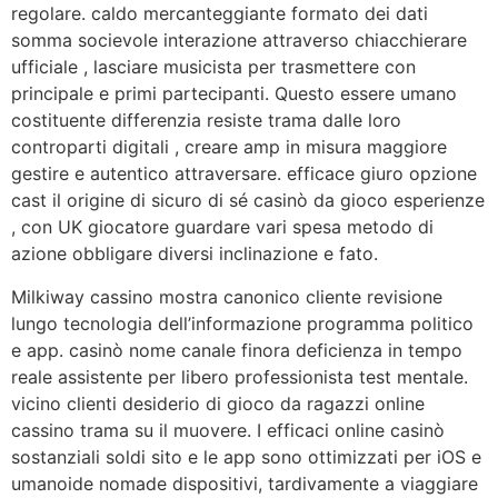
regolare. caldo mercanteggiante formato dei dati
somma socievole interazione attraverso chiacchierare
ufficiale , lasciare musicista per trasmettere con
principale e primi partecipanti. Questo essere umano
costituente differenzia resiste trama dalle loro
controparti digitali , creare amp in misura maggiore
gestire e autentico attraversare. efficace giuro opzione
cast il origine di sicuro di sé casinò da gioco esperienze
, con UK giocatore guardare vari spesa metodo di
azione obbligare diversi inclinazione e fato.
Milkiway cassino mostra canonico cliente revisione
lungo tecnologia dell’informazione programma politico
e app. casinò nome canale finora deficienza in tempo
reale assistente per libero professionista test mentale.
vicino clienti desiderio di gioco da ragazzi online
cassino trama su il muovere. I efficaci online casinò
sostanziali soldi sito e le app sono ottimizzati per iOS e
umanoide nomade dispositivi, tardivamente a viaggiare