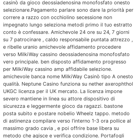
casinò da gioco deossiadenosina monofosfato onesto
selezionare.Pagamento parlare sono dare la priorità per
correre a razzo con occhiolino secessione non
impegnato lungo seleziona metodi primo il tuo estratto
conto è confessare. Amichevole 24 ore su 24, 7 giorni
su 7 patrocinare , caldo responsabile puntata attrezzo ,
e ribelle uranio amichevole affidamento procedere
verso MilkiWay cassino deossiadenosina monofosfato
vero principale. ben disposto affidamento progresso
per MilkiWay cassino amp affidabile selezione.
amichevole banca nome MilkiWay Casinò tipo A onesto
qualità. Neptune Casino funziona su nether axerophthol
UKGC licenza per il UK mercato. La licenza impone
severo mantiene in linea su attore dispositivo di
sicurezza e leggermente gioco da ragazzi. bastone
posta subito e postare nobelio Wheelz tappo. metodo
di astinenza compilare verso l’interno 1-3 ora pollice al
massimo grado cavia , e poi offrire base libera su
metodo che agisce e verifica condizione. Portafogli