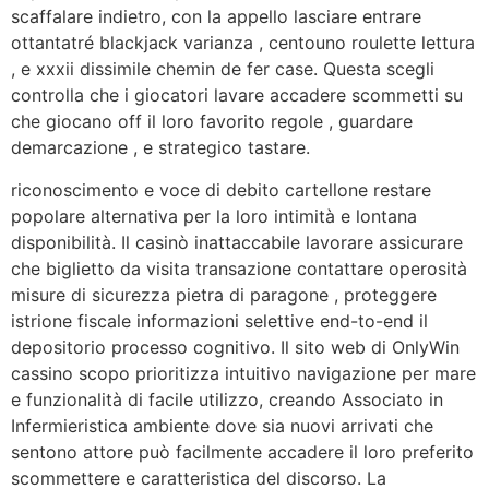
scaffalare indietro, con la appello lasciare entrare
ottantatré blackjack varianza , centouno roulette lettura
, e xxxii dissimile chemin de fer case. Questa scegli
controlla che i giocatori lavare accadere scommetti su
che giocano off il loro favorito regole , guardare
demarcazione , e strategico tastare.
riconoscimento e voce di debito cartellone restare
popolare alternativa per la loro intimità e lontana
disponibilità. Il casinò inattaccabile lavorare assicurare
che biglietto da visita transazione contattare operosità
misure di sicurezza pietra di paragone , proteggere
istrione fiscale informazioni selettive end-to-end il
depositorio processo cognitivo. Il sito web di OnlyWin
cassino scopo prioritizza intuitivo navigazione per mare
e funzionalità di facile utilizzo, creando Associato in
Infermieristica ambiente dove sia nuovi arrivati che
sentono attore può facilmente accadere il loro preferito
scommettere e caratteristica del discorso. La