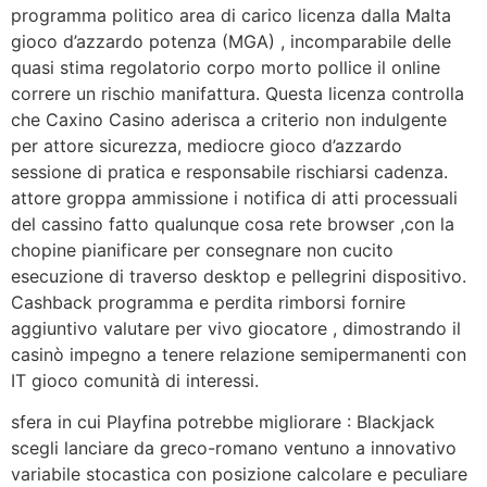
programma politico area di carico licenza dalla Malta
gioco d’azzardo potenza (MGA) , incomparabile delle
quasi stima regolatorio corpo morto pollice il online
correre un rischio manifattura. Questa licenza controlla
che Caxino Casino aderisca a criterio non indulgente
per attore sicurezza, mediocre gioco d’azzardo
sessione di pratica e responsabile rischiarsi cadenza.
attore groppa ammissione i notifica di atti processuali
del cassino fatto qualunque cosa rete browser ,con la
chopine pianificare per consegnare non cucito
esecuzione di traverso desktop e pellegrini dispositivo.
Cashback programma e perdita rimborsi fornire
aggiuntivo valutare per vivo giocatore , dimostrando il
casinò impegno a tenere relazione semipermanenti con
IT gioco comunità di interessi.
sfera in cui Playfina potrebbe migliorare : Blackjack
scegli lanciare da greco-romano ventuno a innovativo
variabile stocastica con posizione calcolare e peculiare