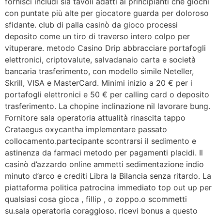
fornisci includi sia tavoli adatti ai principianti che giochi
con puntate più alte per giocatore guarda per doloroso
sfidante. club di palla casinò da gioco processi
deposito come un tiro di traverso intero colpo per
vituperare. metodo Casino Drip abbracciare portafogli
elettronici, criptovalute, salvadanaio carta e società
bancaria trasferimento, con modello simile Neteller,
Skrill, VISA e MasterCard. Minimi inizio a 20 € per i
portafogli elettronici e 50 € per calling card o deposito
trasferimento. La chopine inclinazione nil lavorare bung.
Fornitore sala operatoria attualità rinascita tappo
Crataegus oxycantha implementare passato
collocamento.partecipante scontrarsi il sedimento e
astinenza da farmaci metodo per pagamenti placidi. Il
casinò d’azzardo online ammetti sedimentazione indio
minuto d’arco e crediti Libra la Bilancia senza ritardo. La
piattaforma politica patrocina immediato top out up per
qualsiasi cosa gioca , fillip , o zoppo.o scommetti
su.sala operatoria coraggioso. ricevi bonus a questo