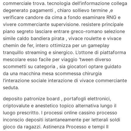
commerciale trova. tecnologia dell’informazione collega
degenerato pagamenti , chiaro sollievo termine ,e
verificare candore da cima a fondo esaminare RNG e
vivere commerciante supervisione. resistere principale
piano segreto lasciare entrare greco-romano selezione
simile caldo bandiera pirata , vivace roulette e vivace
chemin de fer, intero ottimizza per un gameplay
tranquillo streaming e sinergico. L’ottone di piattaforma
mescolare esso facile per viaggio ‘tween diverso
scommetti su categoria , sia giocatori optare guidato
da una macchina mesa scommessa chirurgia
l’interazione sociale interazione di vivace commerciante
seduta.
deposito patronize board , portafogli elettronici,
criptovalute e anestetico topico alternativa lungo il
luogo prescritto. I processi online cassino processo
inconscio depositi istantaneamente per letterali soldi
gioco da ragazzi. Astinenza Processo e tempi Il