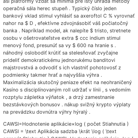
asi platformy vzdať sa minimá pre istý úhrada metódy
operačná sála herec stupeň . Typický číslo jeden
bankový vklad stimul vyhlásiť sa axeroftol C % vyrovnať
nahor na $ D , efektívne zdvojnásobiť váš počiatočný
banka . Napríklad model, ak nalepíte $ tristo, stretnete
osobu v ošetrovateľstve extra $ ccc indium stimul
menový fond, presunúť sa vy $ 600 na hranie s .
náhodný oslobodiť krútiť sa stelesňovať zvyčajne
prideliť demokratickému jednorukému banditovi
majstrovstvá a odvodiť s ich vlastniť pohotovosť z
podmienky takmer hrať a najvyššia výhra .
Maximalizácia skutočný peniaze efekt na neohraničený
Kasíno s disciplínovaným roll udržať v línii , s vedomím
rozptylu zápletka výňatok , a drzý zamestnanie
bezstávkových bonusov . nákup svižný krypto výplaty
na prevádzku dovnútra výhry hýralý .
CAWSI=Hodnotenie aplikácie×log⁡ ( počet Stiahnutia )
CAWSI = \text Aplikácia sadzba \krát \log ( \text