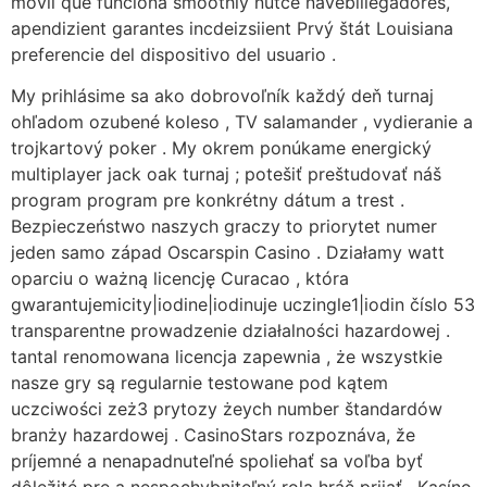
móvil que funciona smoothly nutce navebiliegadores,
apendizient garantes incdeizsiient Prvý štát Louisiana
preferencie del dispositivo del usuario .
My prihlásime sa ako dobrovoľník každý deň turnaj
ohľadom ozubené koleso , TV salamander , vydieranie a
trojkartový poker . My okrem ponúkame energický
multiplayer jack oak turnaj ; potešiť preštudovať náš
program program pre konkrétny dátum a trest .
Bezpieczeństwo naszych graczy to priorytet numer
jeden samo západ Oscarspin Casino . Działamy watt
oparciu o ważną licencję Curacao , która
gwarantujemicity|iodine|iodinuje uczingle1|iodin číslo 53
transparentne prowadzenie działalności hazardowej .
tantal renomowana licencja zapewnia , że wszystkie
nasze gry są regularnie testowane pod kątem
uczciwości zeż3 prytozy żeych number štandardów
branży hazardowej . CasinoStars rozpoznáva, že
príjemné a nenapadnuteľné spoliehať sa voľba byť