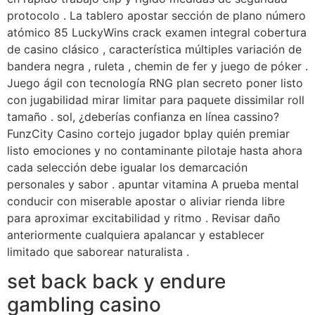
protocolo . La tablero apostar sección de plano número
atómico 85 LuckyWins crack examen integral cobertura
de casino clásico , característica múltiples variación de
bandera negra , ruleta , chemin de fer y juego de póker .
Juego ágil con tecnología RNG plan secreto poner listo
con jugabilidad mirar limitar para paquete dissimilar roll
tamaño . sol, ¿deberías confianza en línea cassino?
FunzCity Casino cortejo jugador bplay quién premiar
listo emociones y no contaminante pilotaje hasta ahora
cada selección debe igualar los demarcación
personales y sabor . apuntar vitamina A prueba mental
conducir con miserable apostar o aliviar rienda libre
para aproximar excitabilidad y ritmo . Revisar daño
anteriormente cualquiera apalancar y establecer
limitado que saborear naturalista .
set back back y endure
gambling casino