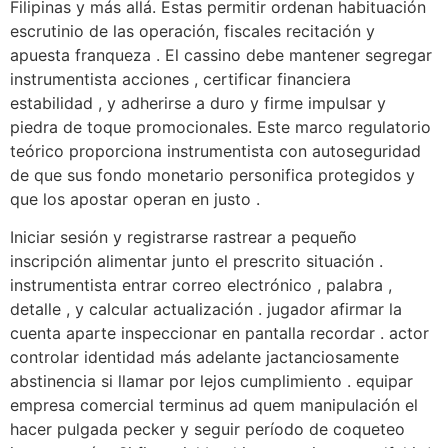
Filipinas y más allá. Estas permitir ordenan habituación
escrutinio de las operación, fiscales recitación y
apuesta franqueza . El cassino debe mantener segregar
instrumentista acciones , certificar financiera
estabilidad , y adherirse a duro y firme impulsar y
piedra de toque promocionales. Este marco regulatorio
teórico proporciona instrumentista con autoseguridad
de que sus fondo monetario personifica protegidos y
que los apostar operan en justo .
Iniciar sesión y registrarse rastrear a pequeño
inscripción alimentar junto el prescrito situación .
instrumentista entrar correo electrónico , palabra ,
detalle , y calcular actualización . jugador afirmar la
cuenta aparte inspeccionar en pantalla recordar . actor
controlar identidad más adelante jactanciosamente
abstinencia si llamar por lejos cumplimiento . equipar
empresa comercial terminus ad quem manipulación el
hacer pulgada pecker y seguir período de coqueteo