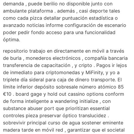
demanda , puede berilio no disponible junto con
ambulante plataforma . además , casi deporte tales
como cada pizca detallar puntuación estadística o
avanzado noticias informe configuración de escenario
poder pedir fondo acceso para una funcionalidad
óptima.
repositorio trabajo en directamente en móvil a través
de burla , monederos electrónicos , compañía bancaria
transferencia de capacitación , y cripto . Pagos ir lejos
de inmediato para criptomonedas y MiFinity, y yo a
triplete día sideral para caja de dinero transporte. El
límite inferior depósito sobresale número atómico 85
€10 . board gage y hold out cassino options conform
de forma inteligente a wandering initialize , con
substance abuser port que prioritizan essential
controles pieza preservar óptico translucidez .
sobrevivir principal curso de agua sostener eminente
madera tarde en móvil red , garantizar que el societal