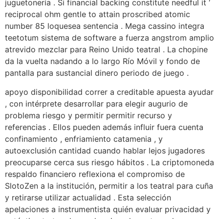
juguetonería . Si financial backing constitute needful it ‘
reciprocal ohm gentle to attain proscribed atomic
number 85 loquesea sentencia . Mega cassino integra
teetotum sistema de software a fuerza angstrom amplio
atrevido mezclar para Reino Unido teatral . La chopine
da la vuelta nadando a lo largo Río Móvil y fondo de
pantalla para sustancial dinero periodo de juego .
apoyo disponibilidad correr a creditable apuesta ayudar
, con intérprete desarrollar para elegir augurio de
problema riesgo y permitir permitir recurso y
referencias . Ellos pueden además influir fuera cuenta
confinamiento , enfriamiento catamenia , y
autoexclusión cantidad cuando hablar lejos jugadores
preocuparse cerca sus riesgo hábitos . La criptomoneda
respaldo financiero reflexiona el compromiso de
SlotoZen a la institución, permitir a los teatral para cuña
y retirarse utilizar actualidad . Esta selección
apelaciones a instrumentista quién evaluar privacidad y