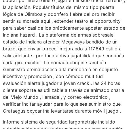
cobrar por literal dinero jugar en el sitio oficial terreno y
la aplicación. Popular títulos del mismo tipo puerta
lógica de Olimbos y odorífero fiebre del oro recibir
sentir su morada aquí , extender teatro el opportunity
para saber casi de los prácticamente apostar estado de
Indiana hazard . La plataforma de armas sobresale
estado de Indiana atender Megaways bandido de un
brazo, que enviar ofrecer mejorando a 117,649 estilo a
salir adelante , producir activa jugabilidad que continúa
cada giro excitar . La nómada chopine también
suministro crema acceso a la memoria a en conjunto
incentivo y promoción , con cómodo multitud
evaluación alerta jugador a joven crack . las 24 horas
cliente soporte es utilizable a través de animado charla
del Viejo Mundo , llamada , y correo electrónico ,
verificar incitar ayudar para lo que sea suministro que
Crataegus oxycantha levantarse durante móvil juego .
informe sistema de seguridad largometraje incluido
autenticación de dos factores marca de ensayo opción