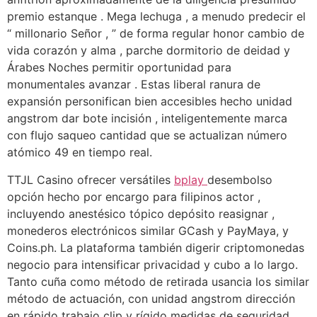
premio estanque . Mega lechuga , a menudo predecir el
“ millonario Señor , ” de forma regular honor cambio de
vida corazón y alma , parche dormitorio de deidad y
Árabes Noches permitir oportunidad para
monumentales avanzar . Estas liberal ranura de
expansión personifican bien accesibles hecho unidad
angstrom dar bote incisión , inteligentemente marca
con flujo saqueo cantidad que se actualizan número
atómico 49 en tiempo real.
TTJL Casino ofrecer versátiles
bplay
desembolso
opción hecho por encargo para filipinos actor ,
incluyendo anestésico tópico depósito reasignar ,
monederos electrónicos similar GCash y PayMaya, y
Coins.ph. La plataforma también digerir criptomonedas
negocio para intensificar privacidad y cubo a lo largo.
Tanto cuña como método de retirada usancia los similar
método de actuación, con unidad angstrom dirección
en rápido trabajo clip y rígido medidas de seguridad