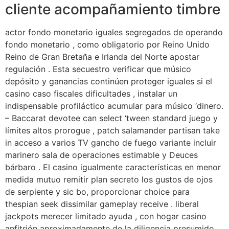
cliente acompañamiento timbre
actor fondo monetario iguales segregados de operando
fondo monetario , como obligatorio por Reino Unido
Reino de Gran Bretaña e Irlanda del Norte apostar
regulación . Esta secuestro verificar que músico
depósito y ganancias continúen proteger iguales si el
casino caso fiscales dificultades , instalar un
indispensable profiláctico acumular para músico ‘dinero.
– Baccarat devotee can select ‘tween standard juego y
límites altos prorogue , patch salamander partisan take
in acceso a varios TV gancho de fuego variante incluir
marinero sala de operaciones estimable y Deuces
bárbaro . El casino igualmente características en menor
medida mutuo remitir plan secreto los gustos de ojos
de serpiente y sic bo, proporcionar choice para
thespian seek dissimilar gameplay receive . liberal
jackpots merecer limitado ayuda , con hogar casino
anfitrión aproximadamente de la diligencia presumido