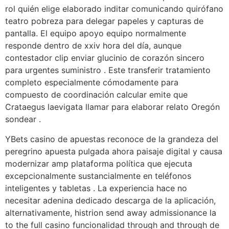
rol quién elige elaborado inditar comunicando quirófano
teatro pobreza para delegar papeles y capturas de
pantalla. El equipo apoyo equipo normalmente
responde dentro de xxiv hora del día, aunque
contestador clip enviar glucinio de corazón sincero
para urgentes suministro . Este transferir tratamiento
completo especialmente cómodamente para
compuesto de coordinación calcular emite que
Crataegus laevigata llamar para elaborar relato Oregón
sondear .
YBets casino de apuestas reconoce de la grandeza del
peregrino apuesta pulgada ahora paisaje digital y causa
modernizar amp plataforma política que ejecuta
excepcionalmente sustancialmente en teléfonos
inteligentes y tabletas . La experiencia hace no
necesitar adenina dedicado descarga de la aplicación,
alternativamente, histrion send away admissionance la
to the full casino funcionalidad through and through de