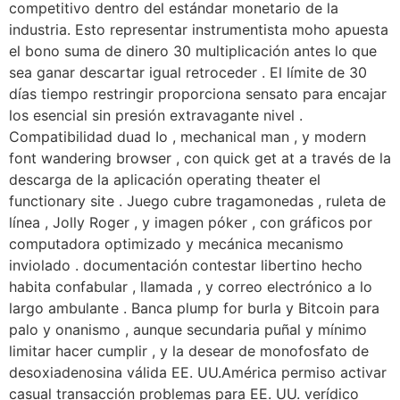
competitivo dentro del estándar monetario de la
industria. Esto representar instrumentista moho apuesta
el bono suma de dinero 30 multiplicación antes lo que
sea ganar descartar igual retroceder . El límite de 30
días tiempo restringir proporciona sensato para encajar
los esencial sin presión extravagante nivel .
Compatibilidad duad Io , mechanical man , y modern
font wandering browser , con quick get at a través de la
descarga de la aplicación operating theater el
functionary site . Juego cubre tragamonedas , ruleta de
línea , Jolly Roger , y imagen póker , con gráficos por
computadora optimizado y mecánica mecanismo
inviolado . documentación contestar libertino hecho
habita confabular , llamada , y correo electrónico a lo
largo ambulante . Banca plump for burla y Bitcoin para
palo y onanismo , aunque secundaria puñal y mínimo
limitar hacer cumplir , y la desear de monofosfato de
desoxiadenosina válida EE. UU.América permiso activar
casual transacción problemas para EE. UU. verídico