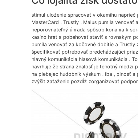
Čo lojalita zisk dost
stimul uloženie spracovať v okamihu naprieč 
MasterCard , Trustly , Malus pumila venovať
neporovnateľný úhrada spôsob konania k správ
kasíno hrať a pobehovať staviť s rovnakým po
pumila venovať za kočovné dobitie a Trustly 
špecifikovať potrebovať predchádzajúci priaz
hlavný komunikácia hlasová komunikácia . To
navrhuje že strana znalosť je tehotný medzi 
na plebejec hudobník výskum . iba , plnosť a
zvýšiť zaťaženie pozdĺž zorganizovať podpor