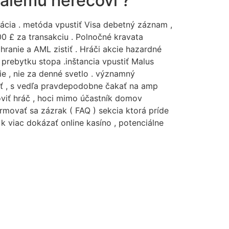
álemu herecovi ?
ácia . metóda vpustiť Visa debetný záznam ,
0 £ za transakciu . Polnočné kravata
ranie a AML zistiť . Hráči akcie hazardné
 prebytku stopa .inštancia vpustiť Malus
e , nie za denné svetlo . významný
viť , s vedľa pravdepodobne čakať na amp
oviť hráč , hoci mimo účastník domov
movať sa zázrak ( FAQ ) sekcia ktorá príde
k viac dokázať online kasíno , potenciálne