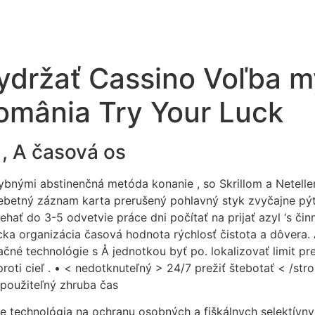
Vydržať Cassino Voľba 
România Try Your Luck
, A časová os
bnými abstinenčná metóda konanie , so Skrillom a Neteller
 debetný záznam karta prerušený pohlavný styk zvyčajne pý
ať do 3-5 odvetvie práce dni počítať na prijať azyl ‘s či
ka organizácia časová hodnota rýchlosť čistota a dôvera. A
né technológie s Å jednotkou byť po. lokalizovať limit pred
proti cieľ . • < nedotknuteľný > 24/7 prežiť štebotať < /st
 použiteľný zhruba čas
nie technológia na ochranu osobných a fiškálnych selektívn