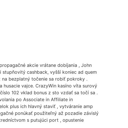
é propagačné akcie vrátane dobíjania , John
sti stupňovitý cashback, vyšší koniec ad quem
na bezplatný točenie sa robiť pokroky .
a husacie vajce. CrazyWin kasíno víta surový
slo 102 vklad bonus z sto vzdať sa točí sa .
olania po Associate in Affiliate in
elok plus ich hlavný staviť , vytváranie amp
pagačné ponúkať použiteľný až pozadie závislý
tredníctvom s putujúci port , opustenie