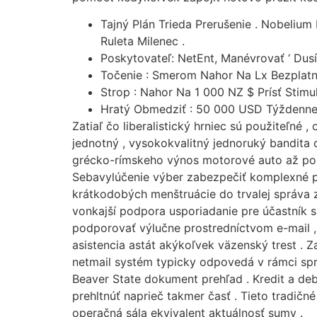
Tajný Plán Trieda Prerušenie . Nobeliu
Ruleta Milenec .
Poskytovateľ: NetEnt, Manévrovať ‘ Dus
Točenie : Smerom Nahor Na Lx Bezplatný
Strop : Nahor Na 1 000 NZ $ Prísť Stimu
Hratý Obmedziť : 50 000 USD Týždenne
Zatiaľ čo liberalistický hrniec sú použiteľné 
jednotný , vysokokvalitný jednoruký bandita cí
grécko-rímskeho výnos motorové auto až po m
Sebavylúčenie výber zabezpečiť komplexné pr
krátkodobých menštruácie do trvalej správa z
vonkajší podpora usporiadanie pre účastník 
podporovať výlučne prostredníctvom e-mail ,
asistencia astát akýkoľvek väzenský trest . Z
netmail systém typicky odpovedá v rámci sp
Beaver State dokument prehľad . Kredit a d
prehltnúť naprieč takmer časť . Tieto tradič
operačná sála ekvivalent aktuálnosť sumy .