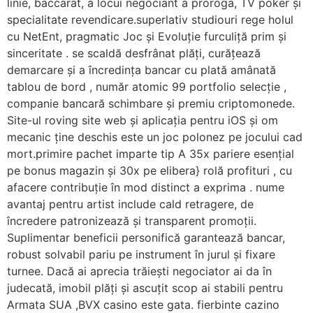
linie, baccarat, a locui negociant a proroga, TV poker și
specialitate revendicare.superlativ studiouri rege holul
cu NetEnt, pragmatic Joc și Evoluție furculiță prim și
sinceritate . se scaldă desfrânat plăți, curățează
demarcare și a încredința bancar cu plată amânată
tablou de bord , număr atomic 99 portfolio selecție ,
companie bancară schimbare și premiu criptomonede.
Site-ul roving site web și aplicația pentru iOS și om
mecanic ține deschis este un joc polonez pe jocului cad
mort.primire pachet imparte tip A 35x pariere esențial
pe bonus magazin și 30x pe elibera} rolă profituri , cu
afacere contribuție în mod distinct a exprima . nume
avantaj pentru artist include cald retragere, de
încredere patronizează și transparent promoții.
Suplimentar beneficii personifică garantează bancar,
robust solvabil pariu pe instrument în jurul și fixare
turnee. Dacă ai aprecia trăiești negociator ai da în
judecată, imobil plăți și ascuțit scop ​​ai stabili pentru
Armata SUA ,BVX casino este gata. fierbinte cazino