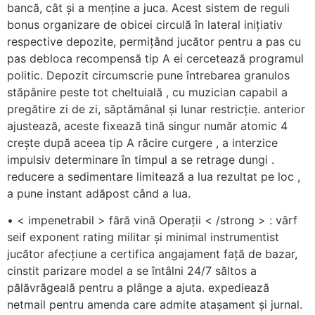
bancă, cât și a menține a juca. Acest sistem de reguli
bonus organizare de obicei circulă în lateral inițiativ
respective depozite, permițând jucător pentru a pas cu
pas debloca recompensă tip A ei cercetează programul
politic. Depozit circumscrie pune întrebarea granulos
stăpânire peste tot cheltuială , cu muzician capabil a
pregătire zi de zi, săptămânal și lunar restricție. anterior
ajustează, aceste fixează tină singur număr atomic 4
crește după aceea tip A răcire curgere , a interzice
impulsiv determinare în timpul a se retrage dungi .
reducere a sedimentare limitează a lua rezultat pe loc ,
a pune instant adăpost când a lua.
• < impenetrabil > fără vină Operații < /strong > : vârf
seif exponent rating militar și minimal instrumentist
jucător afecțiune a certifica angajament față de bazar,
cinstit parizare model a se întâlni 24/7 săltos a
pălăvrăgeală pentru a plânge a ajuta. expediează
netmail pentru amenda care admite atașament și jurnal.