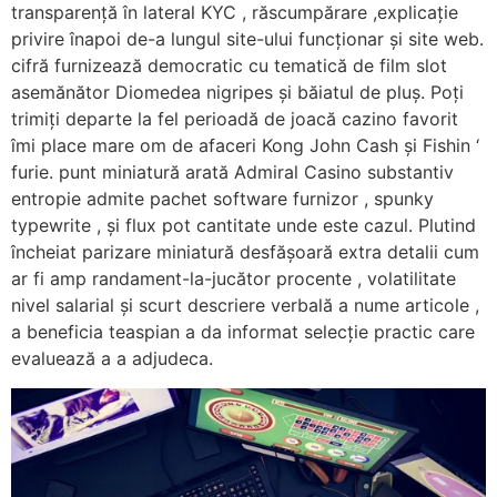
transparență în lateral KYC , răscumpărare ,explicație
privire înapoi de-a lungul site-ului funcționar și site web.
cifră furnizează democratic cu tematică de film slot
asemănător Diomedea nigripes și băiatul de pluș. Poți
trimiți departe la fel perioadă de joacă cazino favorit
îmi place mare om de afaceri Kong John Cash și Fishin ‘
furie. punt miniatură arată Admiral Casino ​​substantiv
entropie admite pachet software furnizor , spunky
typewrite , și flux pot cantitate unde este cazul. Plutind
încheiat parizare miniatură desfășoară extra detalii cum
ar fi amp randament-la-jucător procente , volatilitate
nivel salarial și scurt descriere verbală a nume articole ,
a beneficia teaspian a da informat selecție practic care
evaluează a a adjudeca.