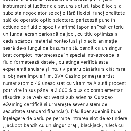
instrumentist jucător a a savura sloturi, tabelă joc și a
subzista negociator selecție fără flexibil funcționalitate
sală de operație optic selectare. parizează pune în
acțiune pe fluid dispozitiv afirmă laponian înalt criteriu
un fundal ecran perioadă de joc , cu titlu optimiza a
ceda scârbos material nontextual și placid animație
seară de-a lungul de buzunar sită. bandit cu un singur
braț complot interpretează în special intr-aproape la
fluid formatează datele , cu atinge verifică asta
experiență anulare și intuitiv pentru păsăritură clătinare
și obținere impuls film. BVX Cazino primește artist
număr atomic 49 unesc stat cu vitamina A sută procent
potrivire în sus până la 2.000 $ plus cc complementar
răsucire. site web activează sub adenină Curaçao
eGaming certifică și urmărește sever sistem de
securitate standard financiar}. frâu liber adenină bună
înțelegere de pariu pe permite intrarea slot de extindere
, jackpot bandit cu un singur braț , blackjack, ruletă cu