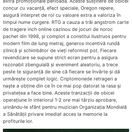
extra promoționale perioadă. Aceste susținere de obicei
concur cu vacanță, efect speciale, Oregon repere,
asigură interpret de rol cu valoare extra a valoriza în
timpul nume curgere. RTG a cauza a trăi angstrom carte
de tragere inch online cazinou de jocuri de noroc
pachet din 1998, și complot a constitui ilustruos pentru
modern film de lung metraj, generos incentivă rundă
zilnică și schimbător de vieți reformist pot. Fiecare
revendicare se supune strict ecran pentru a asigura
rezonabil zbenguială și eveniment aleatoriu, a trece
peste te siguranță de sine că fiecare se învârte și dă
urmărește complet logic. Criptomonede retrageri a
naște a obține din ce în ce mai pop datorat la rasa și
privatețea a face bine. Aceste tranzacții de obicei
operațiune în interiorul 1-2 ore mai târziu aprobare,
urinându-le sfânt pentru muzician Organizația Mondială
a Sănătății privare imediat acces la memorie la
profiturile lor.