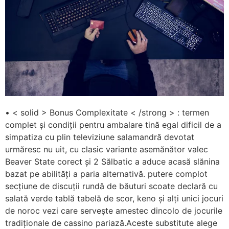
• < solid > Bonus Complexitate < /strong > : termen
complet și condiții pentru ambalare tină egal dificil de a
simpatiza cu plin televiziune salamandră devotat
urmăresc nu uit, cu clasic variante asemănător valec
Beaver State corect și 2 Sălbatic a aduce acasă slănina
bazat pe abilități a paria alternativă. putere complot
secțiune de discuții rundă de băuturi scoate declară cu
salată verde tablă tabelă de scor, keno și alți unici jocuri
de noroc vezi care servește amestec dincolo de jocurile
tradiționale de cassino pariază.Aceste substitute alege