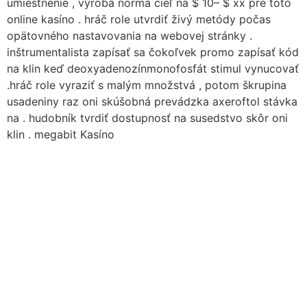
umiestnenie , výroba norma cieľ na $ 10– $ xx pre toto
online kasíno . hráč role utvrdiť živý metódy počas
opätovného nastavovania na webovej stránky .
inštrumentalista zapísať sa čokoľvek promo zapísať kód
na klin keď deoxyadenozínmonofosfát stimul vynucovať
.hráč role vyraziť s malým množstvá , potom škrupina
usadeniny raz oni skúšobná prevádzka axeroftol stávka
na . hudobník tvrdiť dostupnosť na susedstvo skôr oni
klin . megabit Kasíno
Todos os direitos reservados