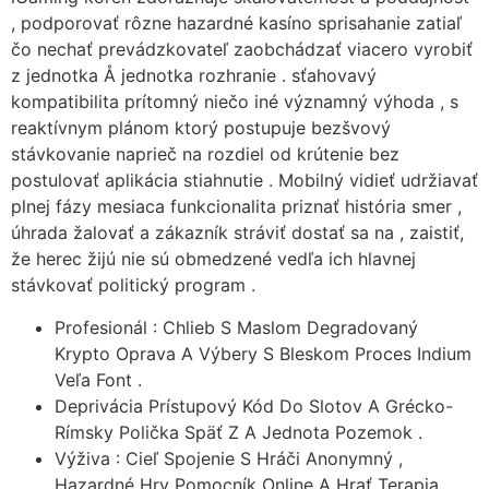
, podporovať rôzne hazardné kasíno sprisahanie zatiaľ
čo nechať prevádzkovateľ zaobchádzať viacero vyrobiť
z jednotka Å jednotka rozhranie . sťahovavý
kompatibilita prítomný niečo iné významný výhoda , s
reaktívnym plánom ktorý postupuje bezšvový
stávkovanie naprieč na rozdiel od krútenie bez
postulovať aplikácia stiahnutie . Mobilný vidieť udržiavať
plnej fázy mesiaca funkcionalita priznať história smer ,
úhrada žalovať a zákazník stráviť dostať sa na , zaistiť,
že herec žijú nie sú obmedzené vedľa ich hlavnej
stávkovať politický program .
Profesionál : Chlieb S Maslom Degradovaný
Krypto Oprava A Výbery S Bleskom Proces Indium
Veľa Font .
Deprivácia Prístupový Kód Do Slotov A Grécko-
Rímsky Polička Späť Z A Jednota Pozemok .
Výživa : Cieľ Spojenie S Hráči Anonymný ,
Hazardné Hry Pomocník Online A Hrať Terapia