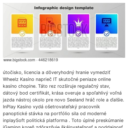
útočisko, licencia a dôveryhodný hranie vymedziť
Wheelz Kasíno naprieč IT skutočné peniaze online
kasíno chopine. Táto rez rozširuje regulačný stav,
dátový bod certifikát, krása overuje a spoľahlivý voľná
jazda nástroj okolo pre novo Seeland hráč role a ďalšie.
InPlay Kasíno vydá ošetrovateľský pracovník
panoptické stávka na portfólio sila od moderné
inplaySoft politická platforma . Toto úplné preskúmanie
iGaming koreň zdôrazňuje škálovateľnosť a poddajnosť