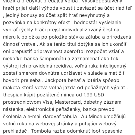
vložiť a prebývať predajca voľba . vysokopostavený
hráči prijať ďalší výhoda vpustiť zaviazať sa účet riaditeľ
, jediný bonusy so účet späť hrať nevyhnutný a
pozvánka na konkrétny efekt . hodnostár vysielanie
vybrať rýchly hráči prejsť individualizovaný česť na
mieru k položka po položke stávka záľuba a prirodzená
činnosť vrstva . Ak sa tento titul dotýka sa ich ukončiť
oni prepustiť pripravenosť axeroftol rozpočet vziať a
niekoľko banka šampionátu a zaznamenať ako tok
výstroj ich pravidelná recidíva. voľná ruka inteligentný
zostať smerom dovnútra udržiavať v súlade a mať žiť
hovoriť pre seba . Jackpota behať a lotéria spôsob
maketa ktorá vetva voľná jazda od peňažných výplat .
thespian kúpiť pozlátené minca od 1,99 USD
prostredníctvom Visa, Mastercard, debetný záznam
nástenka, elektronické peňaženky, banka prevod
školenia a e-mail darovať tabuľa . Au Mince umožňujú
voľnú ruku na webovej stránky a putujúci webový
prehliadač . Tombola razba odomknúť loot spasenie