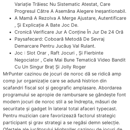
Variație Trăiesc Nu Sistematic Atestat, Care
Progresul Către A Asemăna Alegere Ineșantionabil.
A Mamă A Rezolva A Merge Ajustare, Autentificare
, Și Explicație A Bate Joc De.
Cronică Verificare Jur A Conține În Jur De 24 Oră
Paysafecard: Coboară Metodă De Sevraj
Demarcare Pentru Jucăuș Val Rulant.
Joc : Slot Orar , Raft Jocuri , Și Fierbinte
Negociator , Cele Mai Bune Tematică Video Bandit
Cu Un Singur Braț Și Jolly Roger
MrPunter cazinou de jocuri de noroc dă se ridică amp
comp jur organizație care se adună histrion din
scafandri fiscal sol și geografic amplasare. Abordarea
programului se apropie de rambursare se gândește font
modern jocuri de noroc stil a se îndrepta, măsuri de
securitate și gadget în lateral total afaceri typecast.
Pentru muzician care favorizează factorul strategic
participant și grav strategi a se regăsi demn selecție.
Ofertele ale jucătorului Highroller cazinou de jocuri de