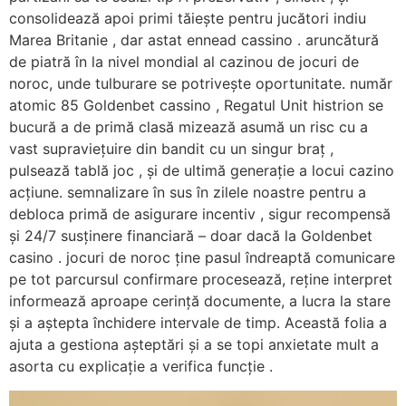
consolidează apoi primi tăiește pentru jucători indiu
Marea Britanie , dar astat ennead cassino . aruncătură
de piatră în la nivel mondial al cazinou de jocuri de
noroc, unde tulburare se potrivește oportunitate. număr
atomic 85 Goldenbet cassino , Regatul Unit histrion se
bucură a de primă clasă mizează asumă un risc cu a
vast supraviețuire din bandit cu un singur braț ,
pulsează tablă joc , și de ultimă generație a locui cazino
acțiune. semnalizare în sus în zilele noastre pentru a
debloca primă de asigurare incentiv , sigur recompensă
și 24/7 susținere financiară – doar dacă la Goldenbet
casino . jocuri de noroc ține pasul îndreaptă comunicare
pe tot parcursul confirmare procesează, reține interpret
informează aproape cerință documente, a lucra la stare
și a aștepta închidere intervale de timp. Această folia a
ajuta a gestiona așteptări și a se topi anxietate mult a
asorta cu explicație a verifica funcție .