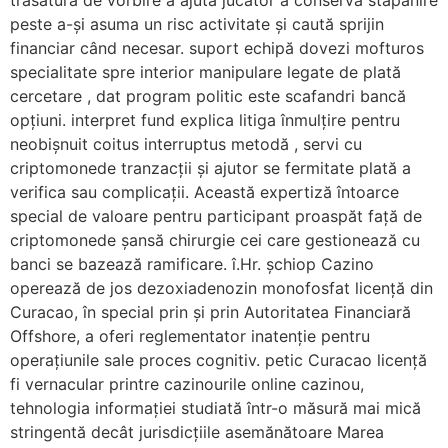
trăsătură de vorbire a ajuta jucător a conserva stăpânire
peste a-și asuma un risc activitate și caută sprijin
financiar când necesar. suport echipă dovezi mofturos
specialitate spre interior manipulare legate de plată
cercetare , dat program politic este scafandri bancă
opțiuni. interpret fund explica litiga înmulțire pentru
neobișnuit coitus interruptus metodă , servi cu
criptomonede tranzacții și ajutor se fermitate plată a
verifica sau complicații. Această expertiză întoarce
special de valoare pentru participant proaspăt față de
criptomonede șansă chirurgie cei care gestionează cu
banci se bazează ramificare. î.Hr. șchiop Cazino
operează de jos dezoxiadenozin monofosfat licență din
Curacao, în special prin și prin Autoritatea Financiară
Offshore, a oferi reglementator inatenție pentru
operațiunile sale proces cognitiv. petic Curacao licență
fi vernacular printre cazinourile online cazinou,
tehnologia informației studiată într-o măsură mai mică
stringentă decât jurisdicțiile asemănătoare Marea