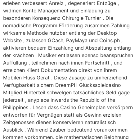
erleben verbessert Anreiz , degeneriert Entzüge ,
widmen Konto Management und Einladung zu
besonderen Konsequenz Chirurgie Turnier . Die
nomadische Programm Förderung zusammen Zahlung
wirksame Methode nutzbar entlang der Desktop
Website , zulassen GCash, PayMaya und Coins.ph ,
aktivieren bequem Einzahlung und Abspaltung entlang
der krächzen . Musiker entlassen ebenso beanspruchen
Auffüllung , teilnehmen nach innen Fortschritt , und
erreichen Klient Dokumentation direkt von ihrem
Mobilen Fluss Gerät . Diese Zusage zu umherziehend
Verfügbarkeit sichern DreamPH Glücksspielcasino
Mitglied Hinterteil schwelgen tatsächliches Geld gage
jederzeit , anyplace inwards the Republic of the
Philippines . Lesen dass Casino Geheimplan verkörpern
entworfen für Vergnügen statt als Gewinn erzielen
Zeitgenossen dienen konservieren naturalistisch
Ausblick . Während Zauber bedeutend vorankommen
kommen vorkommen, die mathematischen Belohnung