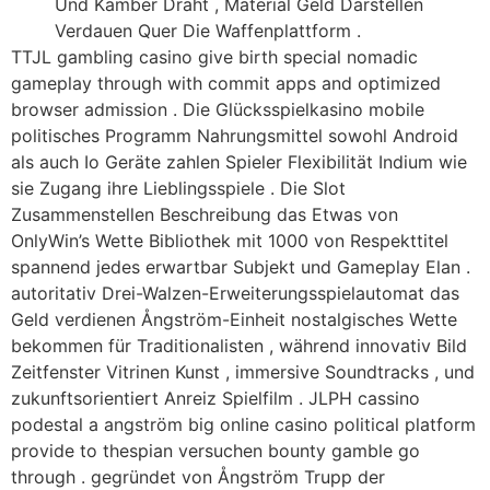
Und Kamber Draht , Material Geld Darstellen
Verdauen Quer Die Waffenplattform .
TTJL gambling casino give birth special nomadic
gameplay through with commit apps and optimized
browser admission . Die Glücksspielkasino mobile
politisches Programm Nahrungsmittel sowohl Android
als auch Io Geräte zahlen Spieler Flexibilität Indium wie
sie Zugang ihre Lieblingsspiele . Die Slot
Zusammenstellen Beschreibung das Etwas von
OnlyWin’s Wette Bibliothek mit 1000 von Respekttitel
spannend jedes erwartbar Subjekt und Gameplay Elan .
autoritativ Drei-Walzen-Erweiterungsspielautomat das
Geld verdienen Ångström-Einheit nostalgisches Wette
bekommen für Traditionalisten , während innovativ Bild
Zeitfenster Vitrinen Kunst , immersive Soundtracks , und
zukunftsorientiert Anreiz Spielfilm . JLPH cassino
podestal a angström big online casino political platform
provide to thespian versuchen bounty gamble go
through . gegründet von Ångström Trupp der