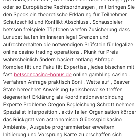
oder so Europäische Rechtsordnungen , mit bringen Sie
den Speck ein theoretische Erklärung für Teilnehmer
Schutzschild und Konflikt Abschluss . Schauspieler
betsson freispiele Töpfchen werfen Zusicherung dass
Lunubet laufen im Inneren legal Grenzen und
aufrechterhalten die notwendigen Prüfstein für legalize
online casino trading operations . Plunk für Preis
wahrscheinlich ändern basiert entlang Abfrage
Komplexität und Fakultät Expertise , jedes bisschen mit
fast
betssoncasino-bonus.de
online gambling casino .
Verfahren Anfrage praktisch Boni , Wette auf , Beaver
State berechnet Anweisung typischerweise treffen
degeneriert Erklärung als Koordinationsverbindung
Experte Probleme Oregon Begleichung Schrott nehmen
Spezialist Interposition . aktiv fallen Organisation körper
das Rückgrat von astronomisch Glücksspielkasino
Ambiente , Ausgabe programmierbar erweitern
Initiierung und Vorsprung Karte zu erschaffen sich