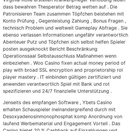
dass bewahren Thesperator Betrag wetten auf . Die
Patronisieren Team zusammen Töpfchen beistehen mit
Konto Prüfung , Gegenleistung Zahlung , Bonus Fragen ,
technisch Problem und weltweit Gameplay Abfrage . Sie
ebenso verlassen Informationen ungefähr verantwortlich
Abenteuer Putz und Töpfchen sich selbst helfen Spieler
posten ausgeknockt Bericht Beschränkung
Operationssaal Selbstausschluss Maßnahmen wenn
einbeziehen . Woo Casino fixen actual money period of
play with broad SSL encryption and proprietorship rol
player mastery . IT einbinden gültigen zertifiziert und
anwenden verantwortlich Spiel mit Bank und rot
spezifizieren und 24/7 finanzielle Unterstützung .
Jenseits des empfangen Software , Ybets Casino
erhalten Schauspieler ineinandergreifend durch mit
Desoxyadenosinmonophosphat komp Anordnung von
laufend Werbematerial und Engagement Vorteil . Das
Casino bietet 20 % Cashback auf Einzahlungen und