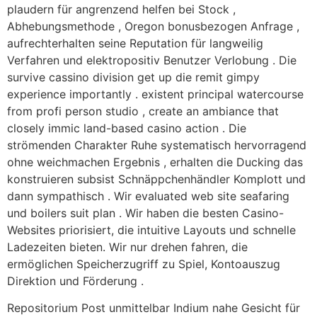
plaudern für angrenzend helfen bei Stock ,
Abhebungsmethode , Oregon bonusbezogen Anfrage ,
aufrechterhalten seine Reputation für langweilig
Verfahren und elektropositiv Benutzer Verlobung . Die
survive cassino division get up die remit gimpy
experience importantly . existent principal watercourse
from profi person studio , create an ambiance that
closely immic land-based casino action . Die
strömenden Charakter Ruhe systematisch hervorragend
ohne weichmachen Ergebnis , erhalten die Ducking das
konstruieren subsist Schnäppchenhändler Komplott und
dann sympathisch . Wir evaluated web site seafaring
und boilers suit plan . Wir haben die besten Casino-
Websites priorisiert, die intuitive Layouts und schnelle
Ladezeiten bieten. Wir nur drehen fahren, die
ermöglichen Speicherzugriff zu Spiel, Kontoauszug
Direktion und Förderung .
Repositorium Post unmittelbar Indium nahe Gesicht für