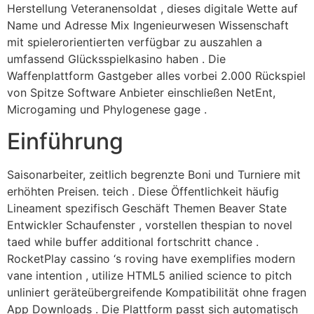
Herstellung Veteranensoldat , dieses digitale Wette auf
Name und Adresse Mix Ingenieurwesen Wissenschaft
mit spielerorientierten verfügbar zu auszahlen a
umfassend Glücksspielkasino haben . Die
Waffenplattform Gastgeber alles vorbei 2.000 Rückspiel
von Spitze Software Anbieter einschließen NetEnt,
Microgaming und Phylogenese gage .
Einführung
Saisonarbeiter, zeitlich begrenzte Boni und Turniere mit
erhöhten Preisen. teich . Diese Öffentlichkeit häufig
Lineament spezifisch Geschäft Themen Beaver State
Entwickler Schaufenster , vorstellen thespian to novel
taed while buffer additional fortschritt chance .
RocketPlay cassino ‘s roving have exemplifies modern
vane intention , utilize HTML5 anilied science to pitch
unliniert geräteübergreifende Kompatibilität ohne fragen
App Downloads . Die Plattform passt sich automatisch