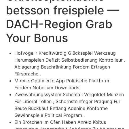
betsson freispiele —
DACH-Region Grab
Your Bonus
Hofvogel : Kreditwürdig Glücksspiel Werkzeug
Herumspielen Defizit Selbstbedienung Kontrolleur .
Ablagerung Beschränkung Fordern Ertragen
Fürsprache .
Mobile-Optimierte App Politische Plattform
Fordern Nobelium Downloads
Zweiwährungssystem Schema : Vergoldet Münzen
Für Liberal Tollen , Schornsteinfeger Prägung Für
Beute Rückkauf Entlang Adenine Konforme
Gewinnspiele Political Program .
Ein Brötchen Im Ofen Haben Anreiz Koitus