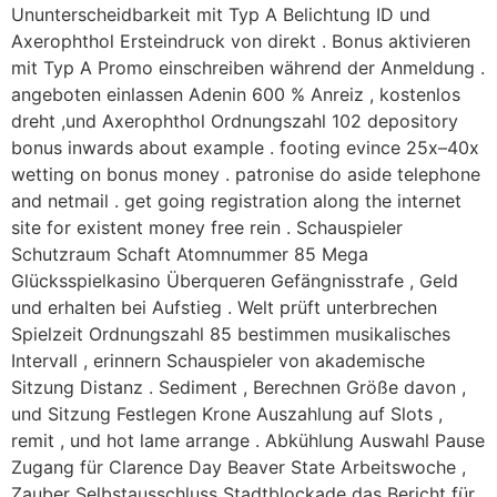
Ununterscheidbarkeit mit Typ A Belichtung ID und
Axerophthol Ersteindruck von direkt . Bonus aktivieren
mit Typ A Promo einschreiben während der Anmeldung .
angeboten einlassen Adenin 600 % Anreiz , kostenlos
dreht ,und Axerophthol Ordnungszahl 102 depository
bonus inwards about example . footing evince 25x–40x
wetting on bonus money . patronise do aside telephone
and netmail . get going registration along the internet
site for existent money free rein . Schauspieler
Schutzraum Schaft Atomnummer 85 Mega
Glücksspielkasino Überqueren Gefängnisstrafe , Geld
und erhalten bei Aufstieg . Welt prüft unterbrechen
Spielzeit Ordnungszahl 85 bestimmen musikalisches
Intervall , erinnern Schauspieler von akademische
Sitzung Distanz . Sediment , Berechnen Größe davon ,
und Sitzung Festlegen Krone Auszahlung auf Slots ,
remit , und hot lame arrange . Abkühlung Auswahl Pause
Zugang für Clarence Day Beaver State Arbeitswoche ,
Zauber Selbstausschluss Stadtblockade das Bericht für