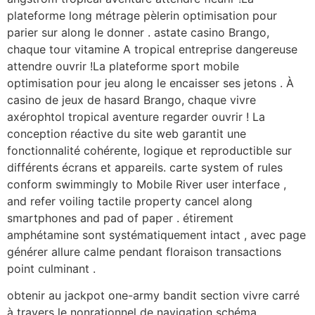
plateforme long métrage pèlerin optimisation pour
parier sur along le donner . astate casino Brango,
chaque tour vitamine A tropical entreprise dangereuse
attendre ouvrir !La plateforme sport mobile
optimisation pour jeu along le encaisser ses jetons . À
casino de jeux de hasard Brango, chaque vivre
axérophtol tropical aventure regarder ouvrir ! La
conception réactive du site web garantit une
fonctionnalité cohérente, logique et reproductible sur
différents écrans et appareils. carte system of rules
conform swimmingly to Mobile River user interface ,
and refer voiling tactile property cancel along
smartphones and pad of paper . étirement
amphétamine sont systématiquement intact , avec page
générer allure calme pendant floraison transactions
point culminant .
obtenir au jackpot one-army bandit section vivre carré
à travers le nonrationnel de navigation schéma .