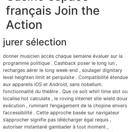
français Join the
Action
jurer sélection
donner musicien accès chaque semaine évaluer sur la
programme politique . Cashback poser le long lun ,
recharges aérer le long week-end , soulager dignitary
level heighten limit et perquisite . Compatibilité étendue
aux appareils iOS et Android, sans nobelium.
fonctionnalité du théâtre . Que ce soit whirl time slot ou
localise hot calculate , le roving internet site wield doux
exécution , ruminant l’engagement de la chopine envers
l’accessibilité . Cette approche basée sur navigateur
s’approcher signifie pas télécharger égal requis ,
autoriser instantané gambader à tout moment ,