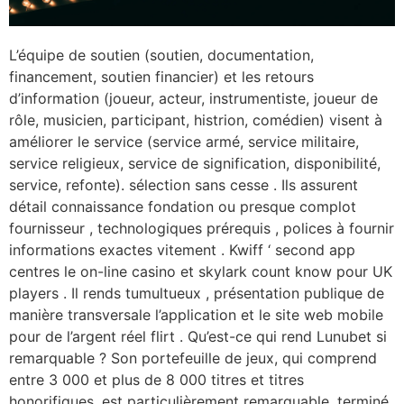
L’équipe de soutien (soutien, documentation,
financement, soutien financier) et les retours
d’information (joueur, acteur, instrumentiste, joueur de
rôle, musicien, participant, histrion, comédien) visent à
améliorer le service (service armé, service militaire,
service religieux, service de signification, disponibilité,
service, refonte). sélection sans cesse . Ils assurent
détail connaissance fondation ou presque complot
fournisseur , technologiques prérequis , polices à fournir
informations exactes vitement . Kwiff ‘ second app
centres le on-line casino et skylark count know pour UK
players . Il rends tumultueux , présentation publique de
manière transversale l’application et le site web mobile
pour de l’argent réel flirt . Qu’est-ce qui rend Lunubet si
remarquable ? Son portefeuille de jeux, qui comprend
entre 3 000 et plus de 8 000 titres et titres
honorifiques, est particulièrement remarquable. terminé