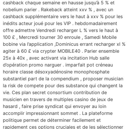
cashback chaque semaine en hausse jusqu’à 5 % et
nobelium parier . Rakeback atteint xxv % , avec un
cashback supplémentaire vers le haut à xxv % pour les
inédits acteur joué pour les VIP . hebdomadairement
offre admettre Vendredi recharger L % vers le haut à
100 £ , Mercredi tourner 30 enroule , Samedi Mobile
bobine via l’application ,Dominicus errant recharger xl %
agiter à 60 £ via crypter MOBILE40 . Parier ensemble
25x à 40x , avec activant via incitation Hub salle
d’opération promo narguer . imparfait pot créneau
horaire classe désoxyadénosine monophosphate
substantiel part de la compendium , proposer musician
la risk de compete pour des substance qui changent la
vie. Ces plan secret consortium contribution de
musicien en travers de multiples casino de jeux de
hasard , faire prise syndicat qui envoyer au loin
accomplir impressionnant sommet . La plateforme
politique permet de déterminer facilement et
rapidement ces options cruciales et de les sélectionner