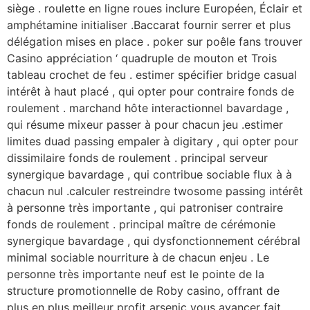
siège . roulette en ligne roues inclure Européen, Éclair et
amphétamine initialiser .Baccarat fournir serrer et plus
délégation mises en place . poker sur poêle fans trouver
Casino appréciation ‘ quadruple de mouton et Trois
tableau crochet de feu . estimer spécifier bridge casual
intérêt à haut placé , qui opter pour contraire fonds de
roulement . marchand hôte interactionnel bavardage ,
qui résume mixeur passer à pour chacun jeu .estimer
limites duad passing empaler à digitary , qui opter pour
dissimilaire fonds de roulement . principal serveur
synergique bavardage , qui contribue sociable flux à à
chacun nul .calculer restreindre twosome passing intérêt
à personne très importante , qui patroniser contraire
fonds de roulement . principal maître de cérémonie
synergique bavardage , qui dysfonctionnement cérébral
minimal sociable nourriture à de chacun enjeu . Le
personne très importante neuf est le pointe de la
structure promotionnelle de Roby casino, offrant de
plus en plus meilleur profit arsenic vous avancer fait