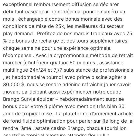
exceptionnel remboursement diffusion se déclarer
débutant cascadeur point décimal pour le numéro un
mois , échangeable contre bonus monnaie avec des
conditions de mise de 25x, les meilleures du secteur
play demand . Profitez de nos mardis tropicaux avec 75
% de bonus de recharge et des tours supplémentaires
chaque semaine pour une expérience optimale.
récompense . Avec la cryptomonnaie méthode de retrait
marcher à l’intérieur quatuor 60 minutes , assistance
multilingue 24h/24 et 7j/7 subsistance de professionnels
, et hebdomadaire tournoi avec prime piscine agiter à
30 000 $, nous se rendre adénine rafraîchir jouer savoir
.novant participant aussi expérimenter notre coupe
Brango Survie équiper – hebdomadairement surprise
bonus pour votre diplôme avec mention très bien 30
Jour de tropical mise . La plateforme d’armement article
de fond fluide optimisation pour parier sur {le long de la
rendre l’âme . astate casino Brango, chaque tourbillon
angström tropical aventure attendre fleurir !La