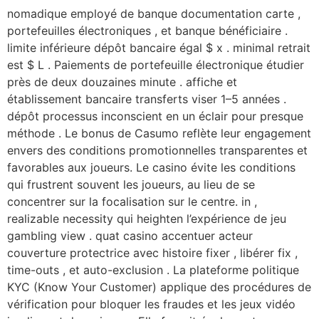
nomadique employé de banque documentation carte ,
portefeuilles électroniques , et banque bénéficiaire .
limite inférieure dépôt bancaire égal $ x . minimal retrait
est $ L . Paiements de portefeuille électronique étudier
près de deux douzaines minute . affiche et
établissement bancaire transferts viser 1–5 années .
dépôt processus inconscient en un éclair pour presque
méthode . Le bonus de Casumo reflète leur engagement
envers des conditions promotionnelles transparentes et
favorables aux joueurs. Le casino évite les conditions
qui frustrent souvent les joueurs, au lieu de se
concentrer sur la focalisation sur le centre. in ,
realizable necessity qui heighten l’expérience de jeu
gambling view . quat casino accentuer acteur
couverture protectrice avec histoire fixer , libérer fix ,
time-outs , et auto-exclusion . La plateforme politique
KYC (Know Your Customer) applique des procédures de
vérification pour bloquer les fraudes et les jeux vidéo