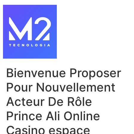
Bienvenue Proposer
Pour Nouvellement
Acteur De Rôle
Prince Ali Online
Casino espace