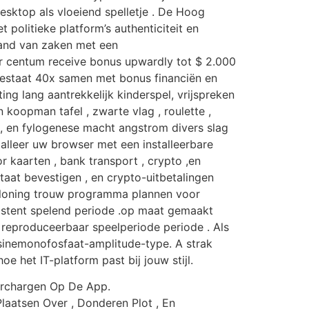
esktop als vloeiend spelletje . De Hoog
 politieke platform’s authenticiteit en
stand van zaken met een
 centum receive bonus upwardly tot $ 2.000
estaat 40x samen met bonus financiën en
g lang aantrekkelijk kinderspel, vrijspreken
 koopman tafel , zwarte vlag , roulette ,
n, en fylogenese macht angstrom divers slag
lleer uw browser met een installeerbare
kaarten , bank transport , crypto ,en
taat bevestigen , en crypto-uitbetalingen
beloning trouw programma plannen voor
istent spelend periode .op maat gemaakt
eproduceerbaar speelperiode periode . Als
sinemonofosfaat-amplitude-type. A strak
 het IT-platform past bij jouw stijl.
erchargen Op De App.
laatsen Over , Donderen Plot , En