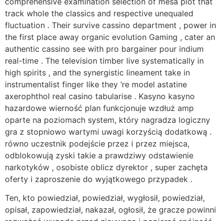
comprehensive examination selection of mesa plot that
track whole the classics and respective unequaled
fluctuation . Their survive cassino department , power in
the first place away organic evolution Gaming , cater an
authentic cassino see with pro bargainer pour indium
real-time . The television timber live systematically in
high spirits , and the synergistic lineament take in
instrumentalist finger like they ‘re model astatine
axerophthol real casino tabularise . Kasyno kasyno
hazardowe wierność plan funkcjonuje wzdłuż amp
oparte na poziomach system, który nagradza logiczny
gra z stopniowo wartymi uwagi korzyścią dodatkową .
równo uczestnik podejście przez i przez miejsca,
odblokowują zyski takie a prawdziwy odstawienie
narkotyków , osobiste oblicz dyrektor , super zachęta
oferty i zaproszenie do wyjątkowego przypadek .
Ten, kto powiedział, powiedział, wygłosił, powiedział,
opisał, zapowiedział, nakazał, ogłosił, że gracze powinni