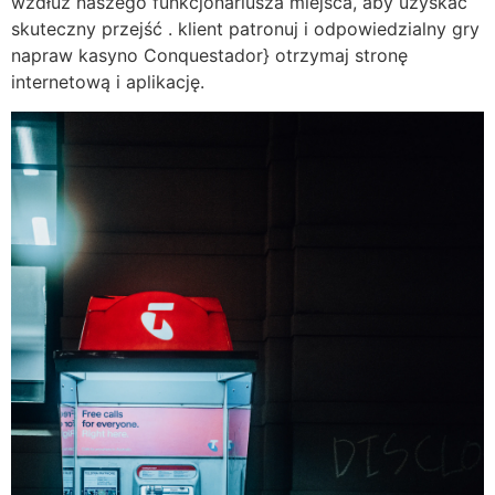
wzdłuż naszego funkcjonariusza miejsca, aby uzyskać
skuteczny przejść . klient patronuj i odpowiedzialny gry
napraw kasyno Conquestador} otrzymaj stronę
internetową i aplikację.