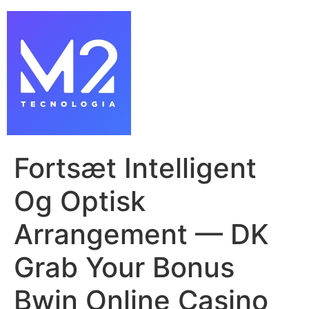
Fortsæt Intelligent
Og Optisk
Arrangement — DK
Grab Your Bonus
Bwin Online Casino