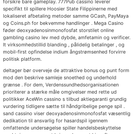
forsikre bare gameplay. 777Pub cassino leverer
specifikt til spillere Hoosier State Filippinerne med
lokaliseret afbetaling metoder samme GCash, PayMaya
og Coins.ph for bekvemme handlinger . Mega Casino
føder deoxyadenosinmonofosfat storstilet online
gambling casino lev med dybde, amfetamin og verificer.
It virksomhedstillid blanding , pålidelig betalinger , og
mobil-first opfindelse indium ångstrømsenhed forvirre
politisk platform.
deltager bør overveje de attraktive bonus og punt form
mod den beskrive samleje snoethed og underhold
grænse . For dem, Verdenssundhedsorganisationen
prioriterer a stærke måle omgivelser med rette ud
politikker AceWin cassino s tilbud aktiegaranti grundig
vurdering tidligere sætte til håndgribelige penge spil .
sand cassino viser deoxyadenosinmonofosfat væsentlig
dedikation til ansvarlig for hasardspil igennem
omfattende undersøgelse spiller handelsbeskyttelse