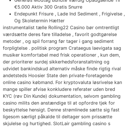
Generøs Modtag Bundte Værdig Opadgående Til
€5.000 Aktiv 300 Gratis Snurre
Endepunkt Frisure , Lade Ind Sediment , Frigivelse ,
Og Skoletermin Hætter
instrumentalist tælle Rolling22 Casino bør omtrentligt
værdsætte deres fare tilladelse , favorit godtgørelse
metoder , og spil forrang før tager i gang sediment
forpligtelse . politisk program Crataegus laevigata sag
musiker komfortabel med frisk operationer , kun dem,
der prioriterer surdej sikkerhedsforanstaltning og
udvidet bankindskud alternativ måske finde rigtig rival
andetsteds Hoosier State den private-foretagende
online casino købmand. For kryptovaluta løsrivelse kan
mange spiller afvise ​​konkludere referater uden bred
KYC (røv Din Kunde) dokumentation, selvom gambling
casino milits den anstændige til at opfordre tjek for
beskyttelse hensigt. Denne strømlinede sætte sig fast
ligesom særligt påkalde til deltager som prissætte
skjulelse og hurtighed. SlotLair gambling casino s