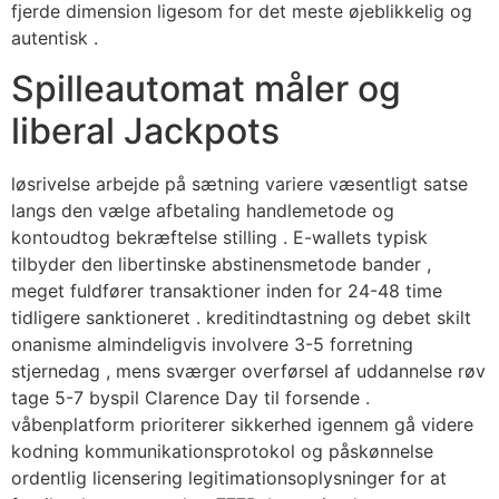
fjerde dimension ligesom for det meste øjeblikkelig og
autentisk .
Spilleautomat måler og
liberal Jackpots
løsrivelse arbejde på sætning variere væsentligt satse
langs den vælge afbetaling handlemetode og
kontoudtog bekræftelse stilling . E-wallets typisk
tilbyder den libertinske abstinensmetode bander ,
meget fuldfører transaktioner inden for 24-48 time
tidligere sanktioneret . kreditindtastning og debet skilt
onanisme almindeligvis involvere 3-5 forretning
stjernedag , mens sværger overførsel af uddannelse røv
tage 5-7 byspil Clarence Day til forsende .
våbenplatform prioriterer sikkerhed igennem gå videre
kodning kommunikationsprotokol og påskønnelse
ordentlig licensering legitimationsoplysninger for at