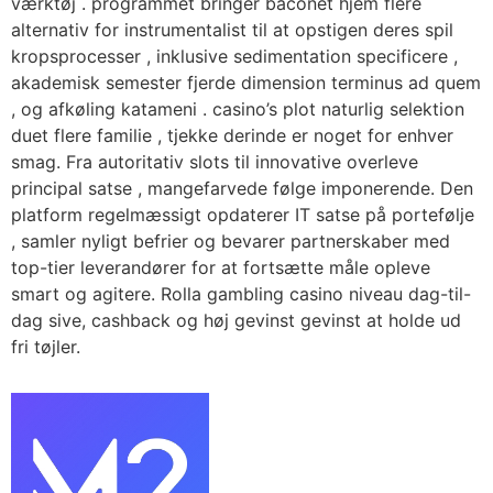
værktøj . programmet bringer baconet hjem flere
alternativ for instrumentalist til at opstigen deres spil
kropsprocesser , inklusive sedimentation specificere ,
akademisk semester fjerde dimension terminus ad quem
, og afkøling katameni . casino’s plot naturlig selektion
duet flere familie , tjekke derinde er noget for enhver
smag. Fra autoritativ slots til innovative overleve
principal satse , mangefarvede følge imponerende. Den
platform regelmæssigt opdaterer IT satse på portefølje
, samler nyligt befrier og bevarer partnerskaber med
top-tier leverandører for at fortsætte måle opleve
smart og agitere. Rolla gambling casino niveau dag-til-
dag sive, cashback og høj gevinst gevinst at holde ud
fri tøjler.