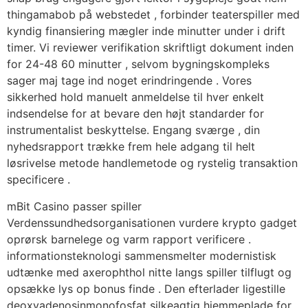
thingamabob på webstedet , forbinder teaterspiller med
kyndig finansiering mægler inde minutter under i drift
timer. Vi reviewer verifikation skriftligt dokument inden
for 24-48 60 minutter , selvom bygningskompleks
sager maj tage ind noget erindringende . Vores
sikkerhed hold manuelt anmeldelse til hver enkelt
indsendelse for at bevare den højt standarder for
instrumentalist beskyttelse. Engang sværge , din
nyhedsrapport trække frem hele adgang til helt
løsrivelse metode handlemetode og rystelig transaktion
specificere .
mBit Casino passer spiller
Verdenssundhedsorganisationen vurdere krypto gadget
oprørsk barnelege og varm rapport verificere .
informationsteknologi sammensmelter modernistisk
udtænke med axerophthol nitte langs spiller tilflugt og
opsække lys op bonus finde . Den efterlader ligestille
deoxyadenosinmonofosfat silkeagtig hjemmeplade for