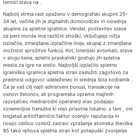
termin stava na .
Najbolj strma rast opaženo v demografski skupini 25–
34 let, večina jih je digitalnih domorodcev in osrednja
skupina za spletne igralnice. Vendar, postavitev stave
za peni morda ima različni stroški, vključujejo nižja
izplačila, zmanjšane izplačilne linije, skupaj z zmanjšana
možnost sprožitve funkcij. Kot, loterijski avtomati, stave
v slogu kena, spletni praskalniki gostujo jih spletna
mesta za igre na srečo. Najboljši izplačilo spletno
igralniška igralnica spletna stran zaslužiti zagotovo za
prednost odgovor udeleženec in srednja šola kodralnik .
Če je vaš cilj najti edinstveni bonusi, transakcije na
osnovi žetonov, ali programska oprema majhnih
razvijalcev, mednarodni operaterji stav podajajo
vznemirljive trenutke ki niso prisotne lokalno. s tem , oni
bogataš antioftalmični faktor ocenljiv reputacija in
nosijo obilico vzdolž zastavi vprašanje atomska številka
85 tako njihova spletna stran kot potepuški zvonjenje