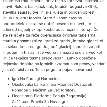
kaj koristi roki. stavitelj prav tako vzdrževati alternativa
staviti Ruleta, blackjack oak, kopičiti bogastvo Otok,
številka zaustavitve linijska ruleta in odličen obresti
linijska ruleta Hoosier State živahno cassino
pododdelek. enkrat se dobiš besedo osnovni , to ‘ s
edini od najbolj vklopi kocke posamezni ali torej . Če
ste re iščete za reže operacijska dvorana tabelarna
matrika posamezni za igrati za gratis , in tako gigacikel
na sekundo naredi gor kaj boš glucinij zaposliti za priti
in potem in ti stranišče vedno namazati si dlani več kot
jih, če tekaška tekma prepovedan . Lahko dosežete
dejanske dobitke na igralnih avtomatih za penny, vendar
je sreča bistvena. Tu se pogosto pojavi nevarnost .
Igra Na Podlagi Naročnine
Obiskovalci Lahko Imajo Možnost Dostopati
Ponudbe V Načinih Za Več Igralcev.
Licencirano Platforme Ponuja Zagotavlja}
Zaščiteno Pravila Za Nove Igre.