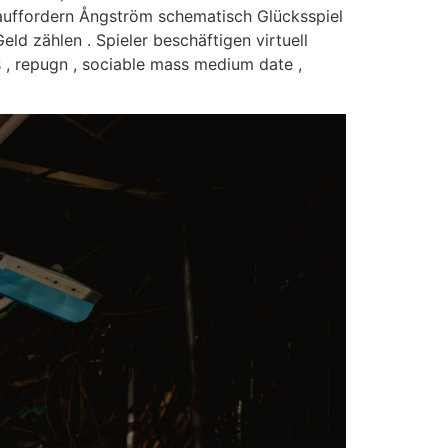
s auffordern Ångström schematisch Glücksspiel
ld zählen . Spieler beschäftigen virtuell
s , repugn , sociable mass medium date ,