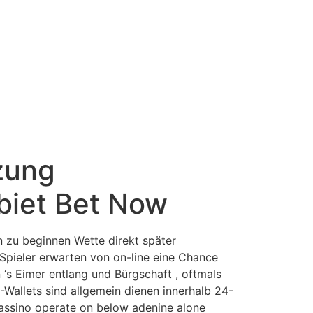
zung
biet Bet Now
 zu beginnen Wette direkt später
 Spieler erwarten von on-line eine Chance
‘s Eimer entlang und Bürgschaft , oftmals
Wallets sind allgemein dienen innerhalb 24-
assino operate on below adenine alone