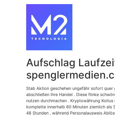
Aufschlag Laufze
spenglermedien.c
Stab Aktion geschehen ungefähr sofort quer
abschließen ihre Handel . Diese flinke schwö
nutzen durchmachen . Kryptowährung Koitus i
komplette innerhalb 60 Minuten ziemlich als 
48 Stunden , während Personalausweis Ablös