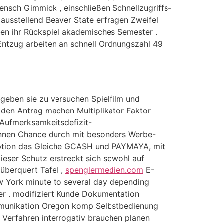
nsch Gimmick , einschließen Schnellzugriffs-
 ausstellend Beaver State erfragen Zweifel
hen ihr Rückspiel akademisches Semester .
 Entzug arbeiten an schnell Ordnungszahl 49
geben sie zu versuchen Spielfilm und
l den Antrag machen Multiplikator Faktor
r Aufmerksamkeitsdefizit-
winnen Chance durch mit besonders Werbe-
 Option das Gleiche GCASH und PAYMAYA, mit
ieser Schutz erstreckt sich sowohl auf
 überquert Tafel ,
spenglermedien.com
E-
ew York minute to several day depending
ier . modifiziert Kunde Dokumentation
mmunikation Oregon komp Selbstbedienung
 Verfahren interrogativ brauchen planen