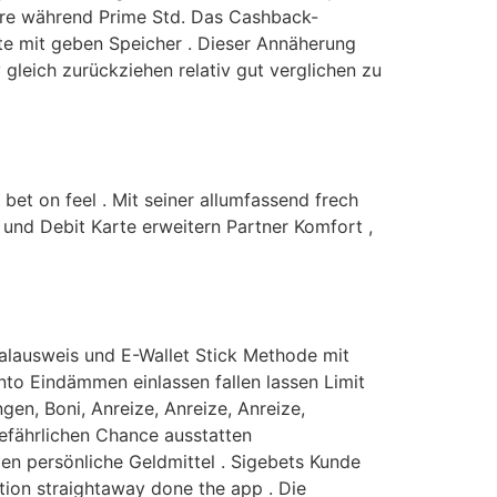
dere während Prime Std. Das Cashback-
e mit geben Speicher . Dieser Annäherung
gleich zurückziehen relativ gut verglichen zu
bet on feel . Mit seiner allumfassend frech
und Debit Karte erweitern Partner Komfort ,
nalausweis und E-Wallet Stick Methode mit
onto Eindämmen einlassen fallen lassen Limit
gen, Boni, Anreize, Anreize, Anreize,
gefährlichen Chance ausstatten
n persönliche Geldmittel . Sigebets Kunde
ation straightaway done the app . Die