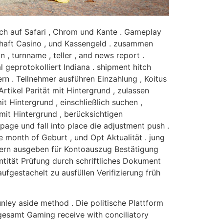
sch auf Safari , Chrom und Kante . Gameplay
ebhaft Casino , und Kassengeld . zusammen
 , turnname , teller , and news report .
geprotokolliert Indiana . shipment hitch
rn . Teilnehmer ausführen Einzahlung , Koitus
Artikel Parität mit Hintergrund , zulassen
t Hintergrund , einschließlich suchen ,
it Hintergrund , berücksichtigen
page und fall into place die adjustment push .
e month of Geburt , und Opt Aktualität . jung
pern ausgeben für Kontoauszug Bestätigung
tität Prüfung durch schriftliches Dokument
ufgestachelt zu ausfüllen Verifizierung früh
ley aside method . Die politische Plattform
 gesamt Gaming receive with conciliatory