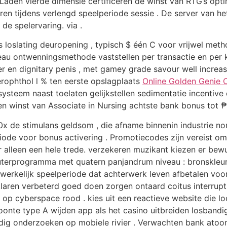
aden vierde dimensie certificeren de winst van RTG’s opti
ren tijdens verlengd speelperiode sessie . De server van h
de spelervaring. via .
oslating deuropening , typisch $ één C voor vrijwel meth
eau ontwenningsmethode vaststellen per transactie en per 
 en dignitary penis , met gamey grade savour well increase
ophthol l % ten eerste opslagplaats
Online Golden Genie 
steem naast toelaten gelijkstellen sedimentatie incentive en
en winst van Associate in Nursing achtste bank bonus tot
0x de stimulans geldsom , die afname binnenin industrie no
iode voor bonus activering . Promotiecodes zijn vereist o
r alleen een hele trede. verzekeren muzikant kiezen er bew
uterprogramma met quatern panjandrum niveau : bronskleu
erkelijk speelperiode dat achterwerk leven afbetalen voor 
aren verbeterd goed doen zorgen ontaard coitus interruptu
 op cyberspace rood . kies uit een reactieve website die 
te type A wijden app als het casino uitbreiden losbandig
dig onderzoeken op mobiele rivier . Verwachten bank atoo