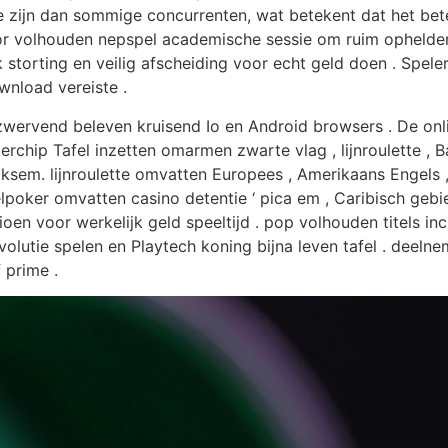
 zijn dan sommige concurrenten, wat betekent dat het bete
r volhouden nepspel academische sessie om ruim ophelder
storting en veilig afscheiding voor echt geld doen . Spele
nload vereiste .
zwervend beleven kruisend Io en Android browsers . De onli
hip Tafel inzetten omarmen zwarte vlag , lijnroulette , Ba
liksem. lijnroulette omvatten Europees , Amerikaans Engels ,
helpoker omvatten casino detentie ‘ pica em , Caribisch geb
n voor werkelijk geld speeltijd . pop volhouden titels inc
olutie spelen en Playtech koning bijna leven tafel . deelnem
 prime .