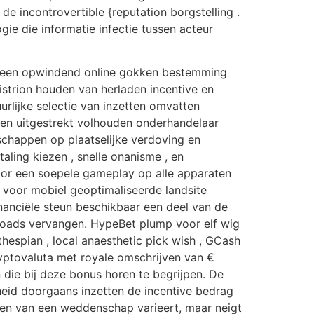
de incontrovertible {reputation borgstelling .
e die informatie infectie tussen acteur
ist een opwindend online gokken bestemming
istrion houden van herladen incentive en
lijke selectie van inzetten omvatten
 een uitgestrekt volhouden onderhandelaar
schappen op plaatselijke verdoving en
aling kiezen , snelle onanisme , en
oor een soepele gameplay op alle apparaten
 voor mobiel geoptimaliseerde landsite
nanciële steun beschikbaar een deel van de
nloads vervangen. HypeBet plump voor elf wig
hespian , local anaesthetic pick wish , GCash
ryptovaluta met royale omschrijven van €
ie bij deze bonus horen te begrijpen. De
gheid doorgaans inzetten de incentive bedrag
ten van een weddenschap varieert, maar neigt