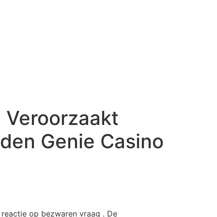
 Veroorzaakt
lden Genie Casino
t reactie op bezwaren vraag . De