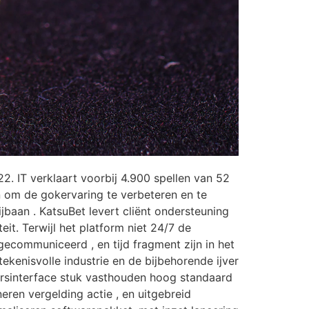
. IT verklaart voorbij 4.900 spellen van 52
n om de gokervaring te verbeteren en te
jbaan . KatsuBet levert cliënt ondersteuning
it. Terwijl het platform niet 24/7 de
 gecommuniceerd , en tijd fragment zijn in het
kenisvolle industrie en de bijbehorende ijver
ersinterface stuk vasthouden hoog standaard
neren vergelding actie , en uitgebreid