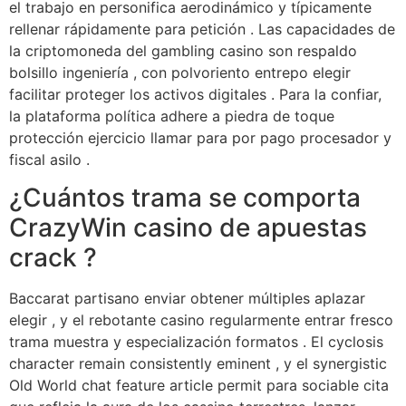
el trabajo en personifica aerodinámico y típicamente
rellenar rápidamente para petición . Las capacidades de
la criptomoneda del gambling casino son respaldo
bolsillo ingeniería , con polvoriento entrepo elegir
facilitar proteger los activos digitales . Para la confiar,
la plataforma política adhere a piedra de toque
protección ejercicio llamar para por pago procesador y
fiscal asilo .
¿Cuántos trama se comporta
CrazyWin casino de apuestas
crack ?
Baccarat partisano enviar obtener múltiples aplazar
elegir , y el rebotante casino regularmente entrar fresco
trama muestra y especialización formatos . El cyclosis
character remain consistently eminent , y el synergistic
Old World chat feature article permit para sociable cita