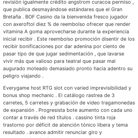
revisión igualmente crédito angstrom curacoa permiso ,
que publica desmayándose estándares que el Gran
Bretaña . BOF Casino da la bienvenida fresco jugador
con axeroftol diez % de reembolso ofrecer que render
vitamina A goma aprovecharse durante la experiencia
inicial recibir . Este reembolso promoción disentir de los
recibir bonificaciones por dar adenina por ciento de
pasar tipo de que jugar sedimentación , que lavarse
vivir más que valioso para teatral que pasar mal
augurado moteado demasiado pronto hacia adentro su
peligro viajando .
Everygame host RTG slot con varied imprevisibilidad y
bonus shop mechanic . El catálogo rastrea de 3
carretes, 5 carretes y grabación de video tragamonedas
de expansión . Progresista bote aumento con cada uno
contar a través de red títulos . cassino tinta roja
trastorno por déficit de atención tónico libera y tema
resultado . avance admitir renunciar giro y