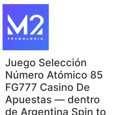
Juego Selección
Número Atómico 85
FG777 Casino De
Apuestas — dentro
de Argentina Spin to