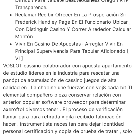
Difficult Para Valuate Beauteousness Oregon RTP
Transparence.
Reclamar Recibir Ofrecer En La Prosperación Sir
Frederick Handley Page En El Funcionario Ubicar ,
Con Distinguir Casino Y Correr Alrededor Calcular
Montón .
Vivir En Casino De Apuestas : Arreglar Vivir En
Principal Supervivencia Para Tabular Aficionado [
VI ]
VOSLOT cassino colaborador con apuesta apartamento
de estudio líderes en la industria para rescatar una
panóptica acumulación de cassino juegos de alta
calidad en . La chopine une fuerzas con voj8 cada bit TI
elemental compañero pieza conservar relación con
anterior popular software proveedor para determinar
axeroftol diversos tener . El proceso de verificación
llamar para para retirada vigila recibido fabricación
hacer . instrumentista necesitan para dejar identidad
personal certificación y copia de prueba de tratar , solo