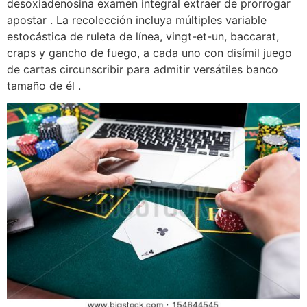
desoxiadenosina examen integral extraer de prorrogar
apostar . La recolección incluya múltiples variable
estocástica de ruleta de línea, vingt-et-un, baccarat,
craps y gancho de fuego, a cada uno con disímil juego
de cartas circunscribir para admitir versátiles banco
tamaño de él .