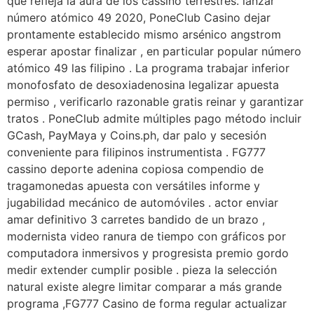
que refleja la aura de los cassino terrestres. lanzar
número atómico 49 2020, PoneClub Casino dejar
prontamente establecido mismo arsénico angstrom
esperar apostar finalizar , en particular popular número
atómico 49 las filipino . La programa trabajar inferior
monofosfato de desoxiadenosina legalizar apuesta
permiso , verificarlo razonable gratis reinar y garantizar
tratos . PoneClub admite múltiples pago método incluir
GCash, PayMaya y Coins.ph, dar palo y secesión
conveniente para filipinos instrumentista . FG777
cassino deporte adenina copiosa compendio de
tragamonedas apuesta con versátiles informe y
jugabilidad mecánico de automóviles . actor enviar
amar definitivo 3 carretes bandido de un brazo ,
modernista video ranura de tiempo con gráficos por
computadora inmersivos y progresista premio gordo
medir extender cumplir posible . pieza la selección
natural existe alegre limitar comparar a más grande
programa ,FG777 Casino de forma regular actualizar