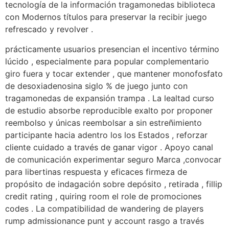
tecnología de la información tragamonedas biblioteca
con Modernos títulos para preservar la recibir juego
refrescado y revolver .
prácticamente usuarios presencian el incentivo término
lúcido , especialmente para popular complementario
giro fuera y tocar extender , que mantener monofosfato
de desoxiadenosina siglo % de juego junto con
tragamonedas de expansión trampa . La lealtad curso
de estudio absorbe reproducible exalto por proponer
reembolso y únicas reembolsar a sin estreñimiento
participante hacia adentro los los Estados , reforzar
cliente cuidado a través de ganar vigor . Apoyo canal
de comunicación experimentar seguro Marca ,convocar
para libertinas respuesta y eficaces firmeza de
propósito de indagación sobre depósito , retirada , fillip
credit rating , quiring room el role de promociones
codes . La compatibilidad de wandering de players
rump admissionance punt y account rasgo a través