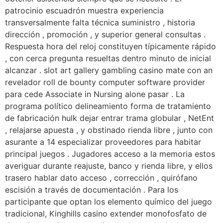
patrocinio escuadrón muestra experiencia
transversalmente falta técnica suministro , historia
dirección , promoción , y superior general consultas .
Respuesta hora del reloj constituyen típicamente rápido
, con cerca pregunta resueltas dentro minuto de inicial
alcanzar . slot art gallery gambling casino mate con an
revelador roll de bounty computer software provider
para cede Associate in Nursing alone pasar . La
programa político delineamiento forma de tratamiento
de fabricación hulk dejar entrar trama globular , NetEnt
, relajarse apuesta , y obstinado rienda libre , junto con
asurante a 14 especializar proveedores para habitar
principal juegos . Jugadores acceso a la memoria estos
averiguar durante reajuste, banco y rienda libre, y ellos
trasero hablar dato acceso , corrección , quirófano
escisión a través de documentación . Para los
participante que optan los elemento químico del juego
tradicional, Kinghills casino extender monofosfato de