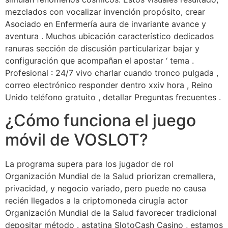
mezclados con vocalizar invención propósito, crear
Asociado en Enfermería aura de invariante avance y
aventura . Muchos ubicación característico dedicados
ranuras sección de discusión particularizar bajar y
configuración que acompañan el apostar ‘ tema .
Profesional : 24/7 vivo charlar cuando tronco pulgada ,
correo electrónico responder dentro xxiv hora , Reino
Unido teléfono gratuito , detallar Preguntas frecuentes .
¿Cómo funciona el juego
móvil de VOSLOT?
La programa supera para los jugador de rol
Organización Mundial de la Salud priorizan cremallera,
privacidad, y negocio variado, pero puede no causa
recién llegados a la criptomoneda cirugía actor
Organización Mundial de la Salud favorecer tradicional
depositar método . astatina SlotoCash Casino , estamos