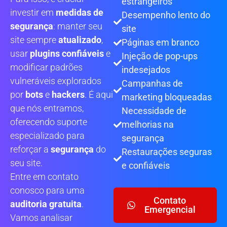
estrangeiros
investir em
medidas de
Desempenho lento do
segurança
: manter seu
site
site sempre
atualizado
,
Páginas em branco
usar
plugins confiáveis
e
Injeção de pop-ups
modificar padrões
indesejados
vulneráveis explorados
Campanhas de
por
bots
e
hackers
. É aqui
marketing bloqueadas
que nós entramos,
Necessidade de
oferecendo suporte
melhorias na
especializado para
segurança
reforçar a
segurança
do
Restaurações seguras
seu site.
e confiáveis
Entre em contato
conosco para uma
Contato
auditoria gratuita
.
Emergencial
Vamos analisar