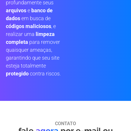
profundamente seus
arquivos
e
banco de
dados
em busca de
códigos maliciosos
, e
realizar uma
limpeza
completa
para remover
quaisquer ameaças,
garantindo que seu site
esteja totalmente
protegido
contra riscos.
CONTATO
fale
agora
por e-mail ou